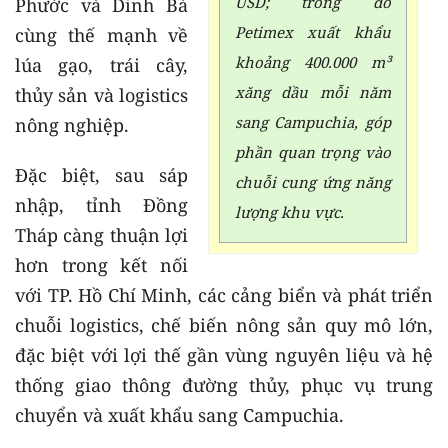
USD; trong đó
Phước và Dinh Bà
Petimex xuất khẩu
cùng thế mạnh về
khoảng 400.000 m³
lúa gạo, trái cây,
xăng dầu mỗi năm
thủy sản và logistics
sang Campuchia, góp
nông nghiệp.
phần quan trọng vào
Đặc biệt, sau sáp
chuỗi cung ứng năng
nhập, tỉnh Đồng
lượng khu vực.
Tháp càng thuận lợi
hơn trong kết nối
với TP. Hồ Chí Minh, các cảng biển và phát triển
chuỗi logistics, chế biến nông sản quy mô lớn,
đặc biệt với lợi thế gần vùng nguyên liệu và hệ
thống giao thông đường thủy, phục vụ trung
chuyển và xuất khẩu sang Campuchia.