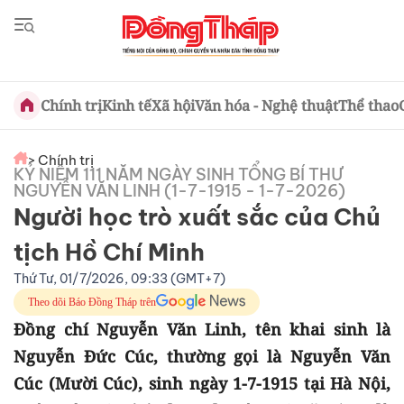
Chính trị
Kinh tế
Xã hội
Văn hóa - Nghệ thuật
Thể thao
> Chính trị
KỶ NIỆM 111 NĂM NGÀY SINH TỔNG BÍ THƯ
NGUYỄN VĂN LINH (1-7-1915 - 1-7-2026)
Người học trò xuất sắc của Chủ
tịch Hồ Chí Minh
Thứ Tư, 01/7/2026, 09:33 (GMT+7)
Theo dõi Báo Đồng Tháp trên
Đồng chí Nguyễn Văn Linh, tên khai sinh là
Nguyễn Đức Cúc, thường gọi là Nguyễn Văn
Cúc (Mười Cúc), sinh ngày 1-7-1915 tại Hà Nội,