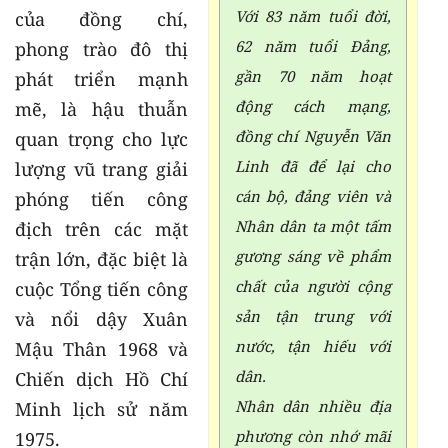
Với 83 năm tuổi đời,
của đồng chí,
62 năm tuổi Đảng,
phong trào đô thị
gần 70 năm hoạt
phát triển mạnh
động cách mạng,
mẽ, là hậu thuẫn
đồng chí Nguyễn Văn
quan trọng cho lực
Linh đã để lại cho
lượng vũ trang giải
cán bộ, đảng viên và
phóng tiến công
Nhân dân ta một tấm
địch trên các mặt
gương sáng về phẩm
trận lớn, đặc biệt là
chất của người cộng
cuộc Tổng tiến công
sản tận trung với
và nổi dậy Xuân
nước, tận hiếu với
Mậu Thân 1968 và
dân.
Chiến dịch Hồ Chí
Nhân dân nhiều địa
Minh lịch sử năm
phương còn nhớ mãi
1975.