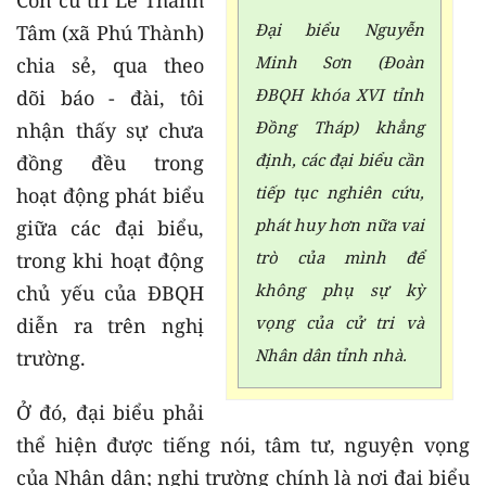
Còn cử tri Lê Thanh
Đại biểu Nguyễn
Tâm (xã Phú Thành)
Minh Sơn (Đoàn
chia sẻ, qua theo
ĐBQH khóa XVI tỉnh
dõi báo - đài, tôi
Đồng Tháp) khẳng
nhận thấy sự chưa
định, các đại biểu cần
đồng đều trong
tiếp tục nghiên cứu,
hoạt động phát biểu
phát huy hơn nữa vai
giữa các đại biểu,
trò của mình để
trong khi hoạt động
không phụ sự kỳ
chủ yếu của ĐBQH
vọng của cử tri và
diễn ra trên nghị
Nhân dân tỉnh nhà.
trường.
Ở đó, đại biểu phải
thể hiện được tiếng nói, tâm tư, nguyện vọng
của Nhân dân; nghị trường chính là nơi đại biểu