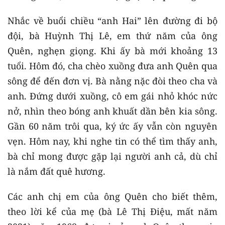
Nhắc về buổi chiều “anh Hai” lên đường đi bộ
đội, bà Huỳnh Thị Lê, em thứ năm của ông
Quên, nghẹn giọng. Khi ấy bà mới khoảng 13
tuổi. Hôm đó, cha chèo xuồng đưa anh Quên qua
sông để đến đơn vị. Bà nằng nặc đòi theo cha và
anh. Đứng dưới xuồng, cô em gái nhỏ khóc nức
nở, nhìn theo bóng anh khuất dần bên kia sông.
Gần 60 năm trôi qua, ký ức ấy vẫn còn nguyên
vẹn. Hôm nay, khi nghe tin có thể tìm thấy anh,
bà chỉ mong được gặp lại người anh cả, dù chỉ
là nắm đất quê hương.
Các anh chị em của ông Quên cho biết thêm,
theo lời kể của mẹ (bà Lê Thị Điệu, mất năm