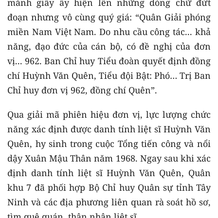
mảnh giấy ấy hiện lên những dòng chữ đứt
đoạn nhưng vô cùng quý giá: “Quân Giải phóng
miền Nam Việt Nam. Do nhu cầu công tác... khả
năng, đạo đức của cán bộ, có đề nghị của đơn
vị... 962. Ban Chỉ huy Tiểu đoàn quyết định đồng
chí Huỳnh Văn Quên, Tiểu đội Bật: Phó… Trị Ban
Chỉ huy đơn vị 962, đồng chí Quên”.
Qua giải mã phiên hiệu đơn vị, lực lượng chức
năng xác định được danh tính liệt sĩ Huỳnh Văn
Quên, hy sinh trong cuộc Tổng tiến công và nổi
dậy Xuân Mậu Thân năm 1968. Ngay sau khi xác
định danh tính liệt sĩ Huỳnh Văn Quên, Quân
khu 7 đã phối hợp Bộ Chỉ huy Quân sự tỉnh Tây
Ninh và các địa phương liên quan rà soát hồ sơ,
tìm quê quán, thân nhân liệt sĩ.