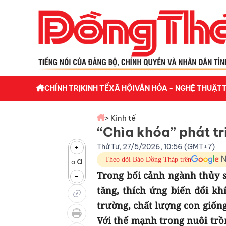
CHÍNH TRỊ
KINH TẾ
XÃ HỘI
VĂN HÓA - NGHỆ THUẬT
> Kinh tế
“Chìa khóa” phát t
Thứ Tư, 27/5/2026, 10:56 (GMT+7)
+
a
Theo dõi Báo Đồng Tháp trên
a
Trong bối cảnh ngành thủy 
-
tăng, thích ứng biến đổi k
trường, chất lượng con giống
Với thế mạnh trong nuôi trồ