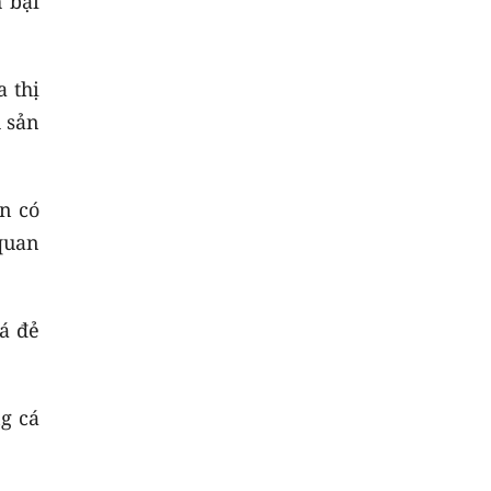
 bại
a thị
 sản
n có
 quan
á đẻ
g cá