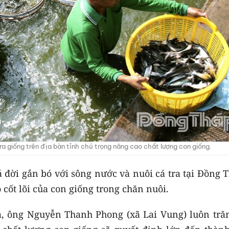
tra giống trên địa bàn tỉnh chú trọng nâng cao chất lượng con giống.
đời gắn bó với sông nước và nuôi cá tra tại Đồng T
 cốt lõi của con giống trong chăn nuôi.
m, ông Nguyễn Thanh Phong (xã Lai Vung) luôn trăn