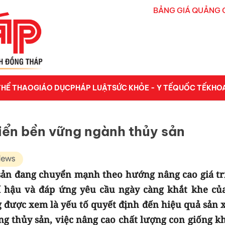
BẢNG GIÁ QUẢNG 
THỂ THAO
GIÁO DỤC
PHÁP LUẬT
SỨC KHỎE - Y TẾ
QUỐC TẾ
KHO
riển bền vững ngành thủy sản
sản đang chuyển mạnh theo hướng nâng cao giá trị
hí hậu và đáp ứng yêu cầu ngày càng khắt khe của
 được xem là yếu tố quyết định đến hiệu quả sản x
ng thủy sản, việc nâng cao chất lượng con giống k