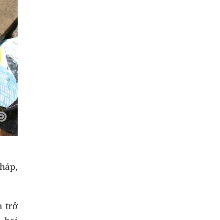
háp,
 trở