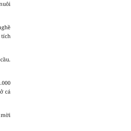
nuôi
nghề
 tích
cầu.
0.000
sở cá
 mời