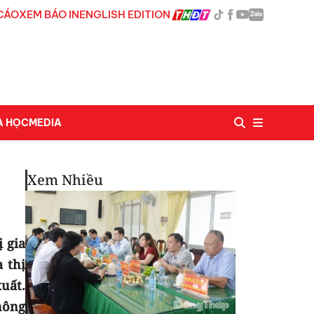
CÁO
XEM BÁO IN
ENGLISH EDITION
Zalo
A HỌC
MEDIA
Xem Nhiều
 gia
 thị
uất.
hông