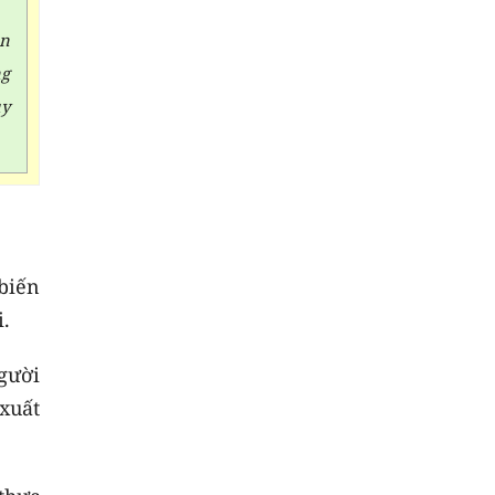
àn
ng
uy
biến
i.
người
 xuất