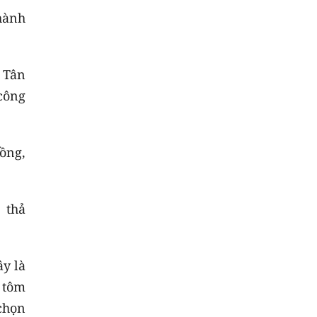
hành
 Tân
công
rồng,
 thả
ây là
, tôm
 chọn