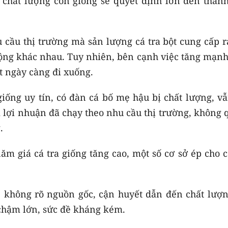
 chất lượng con giống sẽ quyết định lớn đến thành
 cầu thị trường mà sản lượng cá tra bột cung cấp r
ộng khác nhau. Tuy nhiên, bên cạnh việc tăng mạnh
ột ngày càng đi xuống.
iống uy tín, có đàn cá bố mẹ hậu bị chất lượng, vẫ
ì lợi nhuận đã chạy theo nhu cầu thị trường, không
g.
m giá cá tra giống tăng cao, một số cơ sở ép cho c
.
ẹ không rõ nguồn gốc, cận huyết dẫn đến chất lượn
, chậm lớn, sức đề kháng kém.