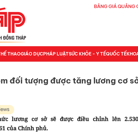
BẢNG GIÁ QUẢNG 
THỂ THAO
GIÁO DỤC
PHÁP LUẬT
SỨC KHỎE - Y TẾ
QUỐC TẾ
KHO
óm đối tượng được tăng lương cơ s
mức lương cơ sở sẽ được điều chỉnh lên 2.530
61 của Chính phủ.