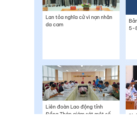
Lan tỏa nghĩa cử vì nạn nhân
Bản
da cam
5-
Liên đoàn Lao động tỉnh
Đồng Tháp giám sát một số
Phá
đơn vị
quố
Việ