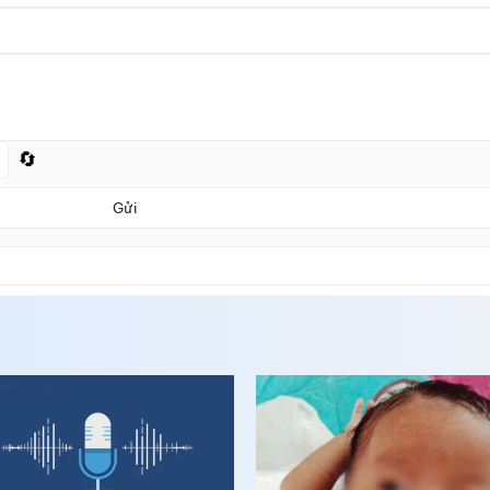
🔄
Gửi