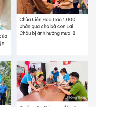
Chùa Liên Hoa trao 1.000
phần quà cho bà con Lai
Châu bị ảnh hưởng mưa lũ
 của
iện
Phường Sa Đéc ra mắt mô
g
hình tuyên truyền và hỗ trợ lưu
ng
động nộp hồ sơ thủ tục hành