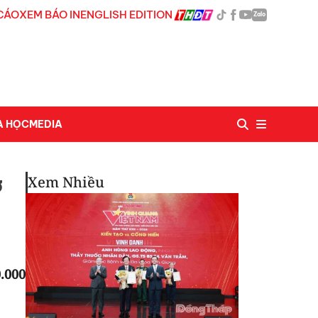
CÁO
XEM BÁO IN
ENGLISH EDITION
Zalo
A HỌC
MEDIA
Xem Nhiều
ở
.000