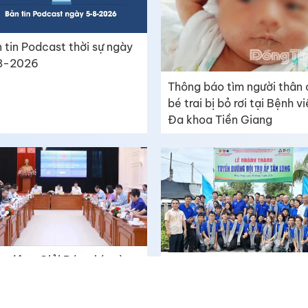
 tin Podcast thời sự ngày
8-2026
Thông báo tìm người thân
bé trai bị bỏ rơi tại Bệnh v
Đa khoa Tiền Giang
t động Giải Báo chí toàn
Viết tiếp lời tuyên thệ bằn
c “Vì sự nghiệp Giáo dục
những việc làm vì cộng đồ
t Nam” năm 2026