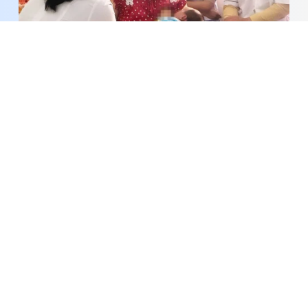
Những sai lầm khiến nhiều bà mẹ nghĩ mình
không đủ sữa cho con