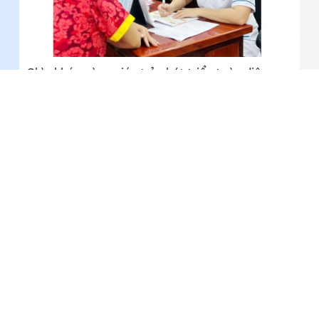
Chìa khóa vàng giúp trẻ phát triển toàn diện
Nhà giàn DK1/10 kịp thời cấp cứu ngư dân bị đột
quỵ trên biển