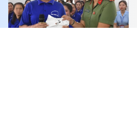
Triển khai mô hình “Đồng hành cùng học viên cơ
sở cai nghiện - Lan tỏa giá trị sống tích cực”