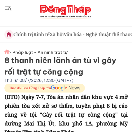
Chính trị
Kinh tế
Xã hội
Văn hóa - Nghệ thuật
Thể thao
> Pháp luật - An ninh trật tự
8 thanh niên lãnh án tù vì gây
rối trật tự công cộng
Thứ Tư, 08/7/2026, 12:30 (GMT+7)
Theo dõi Báo Đồng Tháp trên
(ĐTO) Ngày 7-7, Tòa án nhân dân khu vực 4 mở
phiên tòa xét xử sơ thẩm, tuyên phạt 8 bị cáo
cùng về tội "Gây rối trật tự công cộng" tại
đường Mai Thị Út, khu phố 1A, phường Mỹ