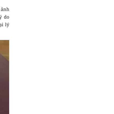
 ảnh
ý do
i lý