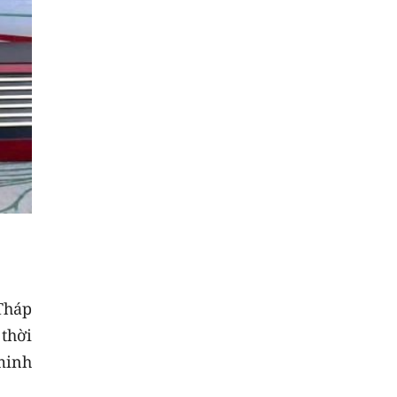
 Tháp
thời
minh