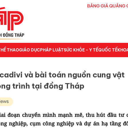
BẢNG GIÁ QUẢNG 
THỂ THAO
GIÁO DỤC
PHÁP LUẬT
SỨC KHỎE - Y TẾ
QUỐC TẾ
KHO
 cadivi và bài toán nguồn cung vật
ông trình tại đồng Tháp
iai đoạn chuyển mình mạnh mẽ, thu hút đầu tư 
ông nghiệp, cụm công nghiệp và dự án hạ tầng đô