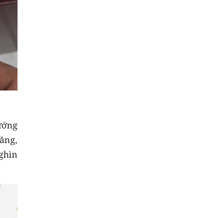
ướng
ăng,
ghìn