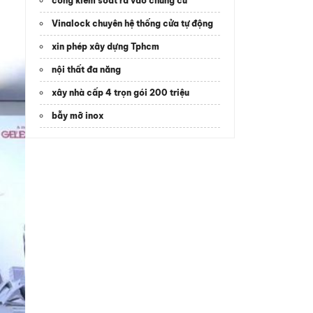
cổng kiểm soát ra vào chung cư
Vinalock chuyên hệ thống cửa tự động
xin phép xây dựng Tphcm
nội thất đa năng
xây nhà cấp 4 trọn gói 200 triệu
bẫy mỡ inox