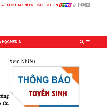
CÁO
XEM BÁO IN
ENGLISH EDITION
Zalo
A HỌC
MEDIA
Xem Nhiều
công
 thị