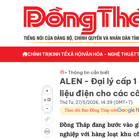
CHÍNH TRỊ
KINH TẾ
XÃ HỘI
VĂN HÓA - NGHỆ THUẬT
> Thông tin cần biết
ALEN - Đại lý cấp 1
+
liệu điện cho các c
a
a
Thứ Tư, 27/5/2026, 14:39 (GMT+7)
-
Theo dõi Báo Đồng Tháp trên
Đồng Tháp đang bước vào g
nghiệp với hàng loạt khu c