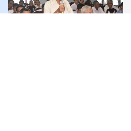
Lắng nghe, tháo gỡ nhiều vấn đề dân sinh ở cơ
sở