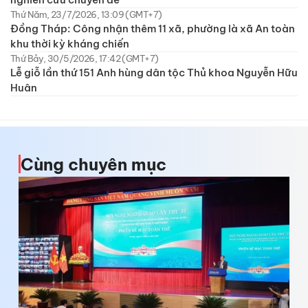
Thứ Năm, 23/7/2026, 13:09 (GMT+7)
Đồng Tháp: Công nhận thêm 11 xã, phường là xã An toàn
khu thời kỳ kháng chiến
Thứ Bảy, 30/5/2026, 17:42 (GMT+7)
Lễ giỗ lần thứ 151 Anh hùng dân tộc Thủ khoa Nguyễn Hữu
Huân
Cùng chuyên mục