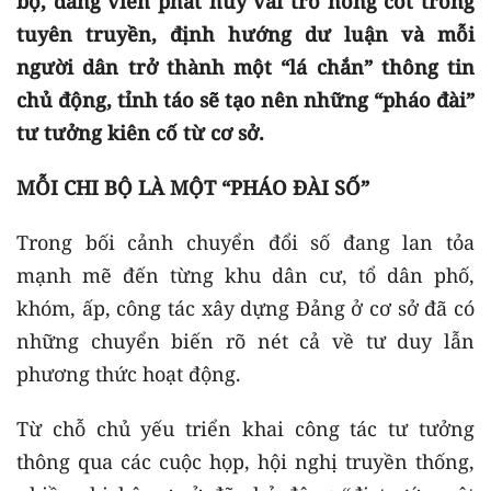
bộ, đảng viên phát huy vai trò nòng cốt trong
tuyên truyền, định hướng dư luận và mỗi
người dân trở thành một “lá chắn” thông tin
chủ động, tỉnh táo sẽ tạo nên những “pháo đài”
tư tưởng kiên cố từ cơ sở.
MỖI CHI BỘ LÀ MỘT “PHÁO ĐÀI SỐ”
Trong bối cảnh chuyển đổi số đang lan tỏa
mạnh mẽ đến từng khu dân cư, tổ dân phố,
khóm, ấp, công tác xây dựng Đảng ở cơ sở đã có
những chuyển biến rõ nét cả về tư duy lẫn
phương thức hoạt động.
Từ chỗ chủ yếu triển khai công tác tư tưởng
thông qua các cuộc họp, hội nghị truyền thống,