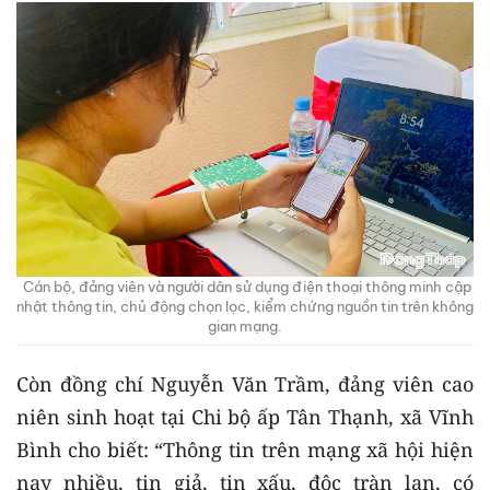
Cán bộ, đảng viên và người dân sử dụng điện thoại thông minh cập
nhật thông tin, chủ động chọn lọc, kiểm chứng nguồn tin trên không
gian mạng.
Còn đồng chí Nguyễn Văn Trầm, đảng viên cao
niên sinh hoạt tại Chi bộ ấp Tân Thạnh, xã Vĩnh
Bình cho biết: “Thông tin trên mạng xã hội hiện
nay nhiều, tin giả, tin xấu, độc tràn lan, có