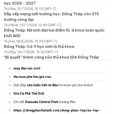
học 2026 - 2027
Thứ Sáu, 31/7/2026, 15:12 (GMT+7)
Sắp xếp mạng lưới trường học, Đồng Tháp còn 375
trường công lập
Chủ Nhật, 05/7/2026, 10:49 (GMT+7)
Đồng Tháp: Nữ sinh đạt hai điểm 10, á khoa toàn quốc
khối A00
Thứ Hai, 08/6/2026, 19:29 (GMT+7)
Đồng Tháp: Có 11 học sinh là thủ khoa
Thứ Bảy, 04/7/2026, 10:16 (GMT+7)
“Bí quyết” thành công của thủ khoa tỉnh Đồng Tháp
máy đùn xúc xích
thu mua phe lieu gia cao
Giải đáp
sàn kiếm tiền từ đâu
khi hoàn phí cho khách
Giá Cà Phê Thế Giới
Chi tiết
Gamuda Central Park
Hoàng Mai
https://dongphuchaianh.com/dong-phuc-lop/ao-lop-