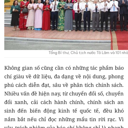
Tổng Bí thư, Chủ tịch nước Tô Lâm và 101 nh
Không gian số cũng cần có những tác phẩm báo
chí giàu về dữ liệu, đa dạng về nội dung, phong
phú cách diễn đạt, sâu về phân tích chính sách.
Nhiều vấn đề hiện nay, từ chuyển đổi số, chuyển
đổi xanh, cải cách hành chính, chính sách an
sinh đến biến động kinh tế quốc tế, đều khó
nắm bắt nếu chỉ đọc những mẩu tin rời rạc. Vì
vậy, trách nhiệm của báo chí không chỉ là nhanh