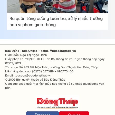
Ra quân tăng cường tuần tra, xử lý nhiều trường
hợp vi phạm giao thông
Báo Đồng Tháp Online - https://baodongthap.vn
Giám đốc: Ngô Thị Ngọc Hạnh
Giấy phép số 790/GP-BTTTT do Bộ Thông tin và Truyền thông cấp ngày
02/12/2021
Tòa soạn: Số 289 Tết Mậu Thân, phường Đạo Thạnh, tỉnh Đồng Tháp
Liên hệ quảng cáo: (0273) 3873119 - 0987701160
Email: toasoan@baodongthap.vn
© 2009 Bản quyền thuộc về Báo Đồng Tháp
Cấm sao chép dưới mọi hình thức nếu không có sự chấp thuận bằng văn
bản.
Facebook
Youtube