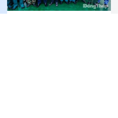
Hoàn thành chuyến khảo sát, nắm tình hình biển,
đảo ven bờ Nam Trung bộ năm 2026
Đồng Tháp: 96 học viên tham gia tập huấn cán
bộ Ban Chỉ huy Quân sự cơ quan, tổ chức