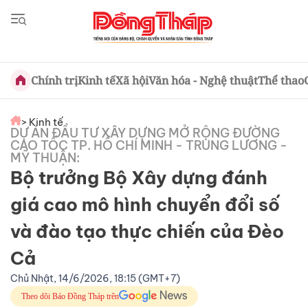
Chính trị
Kinh tế
Xã hội
Văn hóa - Nghệ thuật
Thể thao
> Kinh tế
DỰ ÁN ĐẦU TƯ XÂY DỰNG MỞ RỘNG ĐƯỜNG
CAO TỐC TP. HỒ CHÍ MINH - TRUNG LƯƠNG -
MỸ THUẬN:
Bộ trưởng Bộ Xây dựng đánh
giá cao mô hình chuyển đổi số
và đào tạo thực chiến của Đèo
Cả
Chủ Nhật, 14/6/2026, 18:15 (GMT+7)
Theo dõi Báo Đồng Tháp trên