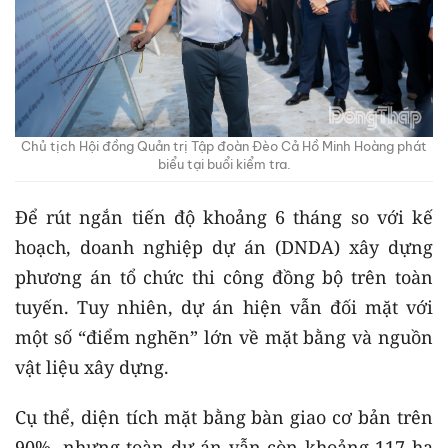
Chủ tịch Hội đồng Quản trị Tập đoàn Đèo Cả Hồ Minh Hoàng phát
biểu tại buổi kiểm tra.
Để rút ngắn tiến độ khoảng 6 tháng so với kế
hoạch, doanh nghiệp dự án (DNDA) xây dựng
phương án tổ chức thi công đồng bộ trên toàn
tuyến. Tuy nhiên, dự án hiện vẫn đối mặt với
một số “điểm nghẽn” lớn về mặt bằng và nguồn
vật liệu xây dựng.
Cụ thể, diện tích mặt bằng bàn giao cơ bản trên
90%, nhưng toàn dự án vẫn còn khoảng 117 ha