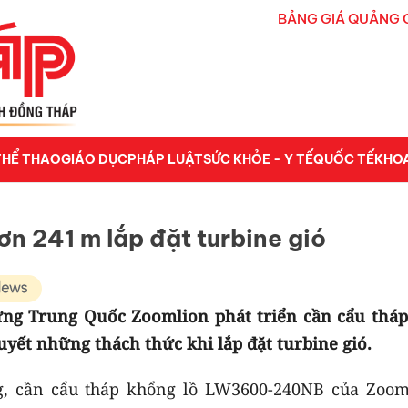
BẢNG GIÁ QUẢNG 
THỂ THAO
GIÁO DỤC
PHÁP LUẬT
SỨC KHỎE - Y TẾ
QUỐC TẾ
KHO
n 241 m lắp đặt turbine gió
dựng Trung Quốc Zoomlion phát triển cần cẩu tháp
quyết những thách thức khi lắp đặt turbine gió.
ng, cần cẩu tháp khổng lồ LW3600-240NB của Zoom