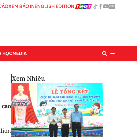
CÁO
XEM BÁO IN
ENGLISH EDITION
Zalo
A HỌC
MEDIA
Xem Nhiều
 cao
lion