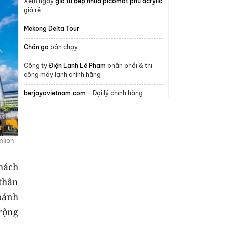
Xem ngay
giá tủ bếp nhựa picomat phủ acrylic
giá rẻ
Mekong Delta Tour
Chăn ga
bán chạy
Công ty
Điện Lạnh Lê Phạm
phân phối & thi
công máy lạnh chính hãng
berjayavietnam.com
- Đại lý chính hãng
Berjaya Việt Nam
Selective Pallet Racking
Mẫu
Tủ bếp nhựa
đẹp, giá tốt
mlion
Thi công
Mái che hồ bơi tự động
giá tốt
hách
mái che nhôm cuốn
 thân
bánh
ô lệch tâm vuông hà nội
 rộng
Địa chỉ
sửa điều hòa tại Hà Nội
Uy Tín, Chuyên
Nghiệp