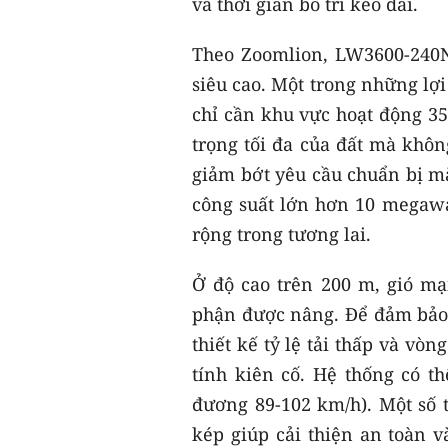
và thời gian bố trí kéo dài.
Theo Zoomlion, LW3600-240NB
siêu cao. Một trong những lợi 
chỉ cần khu vực hoạt động 35 
trọng tối đa của đất mà khô
giảm bớt yêu cầu chuẩn bị mặt
công suất lớn hơn 10 megawa
rộng trong tương lai.
Ở độ cao trên 200 m, gió mạn
phận được nâng. Để đảm bảo 
thiết kế tỷ lệ tải thấp và v
tính kiên cố. Hệ thống có th
đương 89-102 km/h). Một số
kép giúp cải thiện an toàn v