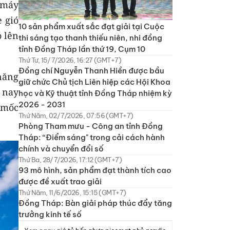
ỗ máy
e gió
10 sản phẩm xuất sắc đạt giải tại Cuộc
ỏ lên
thi sáng tạo thanh thiếu niên, nhi đồng
tỉnh Đồng Tháp lần thứ 19, Cụm 10
Thứ Tư, 15/7/2026, 16:27 (GMT+7)
Đồng chí Nguyễn Thanh Hiền được bầu
năng
giữ chức Chủ tịch Liên hiệp các Hội Khoa
 nay
học và Kỹ thuật tỉnh Đồng Tháp nhiệm kỳ
2026 - 2031
 mốc
Thứ Năm, 02/7/2026, 07:56 (GMT+7)
Phòng Tham mưu - Công an tỉnh Đồng
Tháp: “Điểm sáng" trong cải cách hành
chính và chuyển đổi số
Thứ Ba, 28/7/2026, 17:12 (GMT+7)
93 mô hình, sản phẩm đạt thành tích cao
được đề xuất trao giải
Thứ Năm, 11/6/2026, 15:15 (GMT+7)
Đồng Tháp: Bàn giải pháp thúc đẩy tăng
trưởng kinh tế số