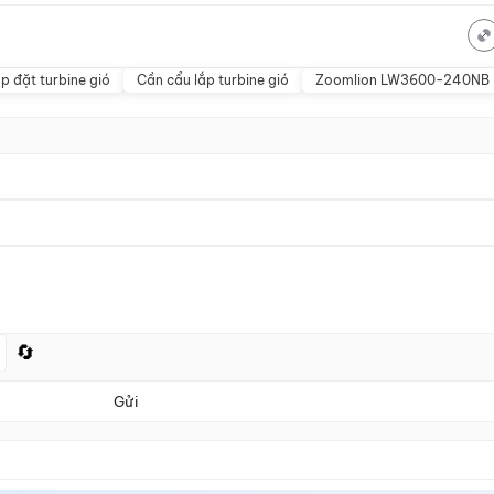
p đặt turbine gió
Cần cẩu lắp turbine gió
Zoomlion LW3600-240NB
🔄
Gửi