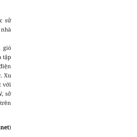
c sử
 nhà
 gió
 tập
điện
. Xu
 với
, sở
trên
.net
)