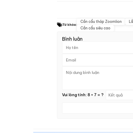
Cần cẩu tháp Zoomlion
Lắ
Từ khóa:
Cần cẩu siêu cao
Bình luận
Vui lòng tính: 8 + 7 = ?