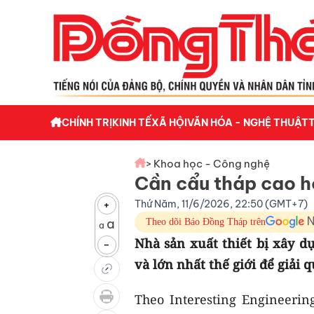
CHÍNH TRỊ
KINH TẾ
XÃ HỘI
VĂN HÓA - NGHỆ THUẬT
> Khoa học - Công nghệ
Cần cẩu tháp cao hơ
Thứ Năm, 11/6/2026, 22:50 (GMT+7)
+
a
Theo dõi Báo Đồng Tháp trên
a
Nhà sản xuất thiết bị xây 
-
và lớn nhất thế giới để giải 
Theo Interesting Engineeri