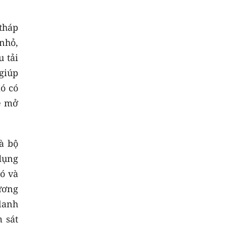
giá đèn spotlight
Lumi
tháp
sửa máy giặt tại Hà Nội
 nhỏ,
dịch vụ
sửa máy giặt
thosuadienlanhbachkhoa
u tải
uy tín giá rẻ
giúp
ió có
ẽ mở
à bộ
dụng
ió và
ương
lanh
 sát