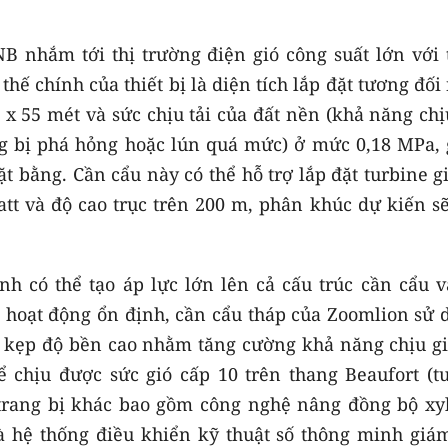
 nhắm tới thị trường điện gió công suất lớn với 
thế chính của thiết bị là diện tích lắp đặt tương đối
x 55 mét và sức chịu tải của đất nền (khả năng chị
ng bị phá hỏng hoặc lún quá mức) ở mức 0,18 MPa, 
 bằng. Cần cẩu này có thể hỗ trợ lắp đặt turbine g
tt và độ cao trục trên 200 m, phân khúc dự kiến s
h có thể tạo áp lực lớn lên cả cấu trúc cần cẩu v
hoạt động ổn định, cần cẩu tháp của Zoomlion sử 
òng kẹp độ bền cao nhằm tăng cường khả năng chịu g
ể chịu được sức gió cấp 10 trên thang Beaufort (t
 trang bị khác bao gồm công nghệ nâng đồng bộ xy
à hệ thống điều khiển kỹ thuật số thông minh giám