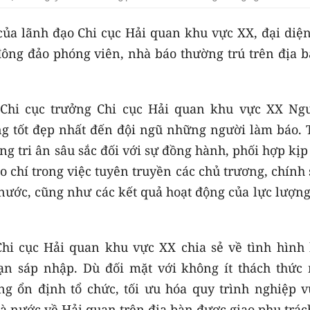
ủa lãnh đạo Chi cục Hải quan khu vực XX, đại diện
 đông đảo phóng viên, nhà báo thường trú trên địa 
, Chi cục trưởng Chi cục Hải quan khu vực XX Ng
g tốt đẹp nhất đến đội ngũ những người làm báo. 
ng tri ân sâu sắc đối với sự đồng hành, phối hợp kịp
o chí trong việc tuyên truyền các chủ trương, chính
nước, cũng như các kết quả hoạt động của lực lượng
Chi cục Hải quan khu vực XX chia sẻ về tình hình 
ạn sáp nhập. Dù đối mặt với không ít thách thức 
g ổn định tổ chức, tối ưu hóa quy trình nghiệp v
à nước về Hải quan trên địa bàn được giao phụ trác