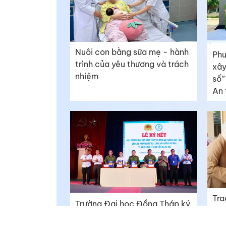
Nuôi con bằng sữa mẹ - hành
Phư
trình của yêu thương và trách
xây
nhiệm
số”
An 
Tra
Trường Đại học Đồng Tháp ký
cho
kết phối hợp quản lý sinh viên
tật