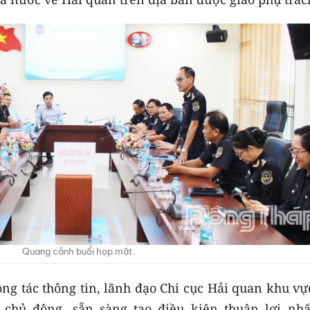
Quang cảnh buổi họp mặt.
g tác thông tin, lãnh đạo Chi cục Hải quan khu vự
chủ động, sẵn sàng tạo điều kiện thuận lợi nhấ