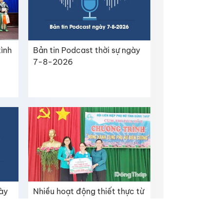
tình
Bản tin Podcast thời sự ngày
7-8-2026
gày
Nhiều hoạt động thiết thực từ
chương trình “Đồng hành cùng
phụ nữ biên cương”