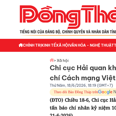
CHÍNH TRỊ
KINH TẾ
XÃ HỘI
VĂN HÓA - NGHỆ THUẬT
> Xã hội
Chi cục Hải quan k
chí Cách mạng Việ
Thứ Năm, 18/6/2026, 18:19 (GMT+7)
Theo dõi Báo Đồng Tháp trên
(ĐTO) Chiều 18-6, Chi cục H
tấn báo chí nhân kỷ niệm 1
21-6-2026).