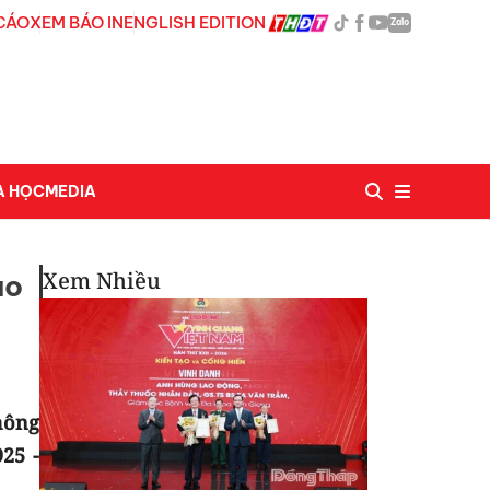
CÁO
XEM BÁO IN
ENGLISH EDITION
Zalo
A HỌC
MEDIA
Xem Nhiều
áo
hông
25 -