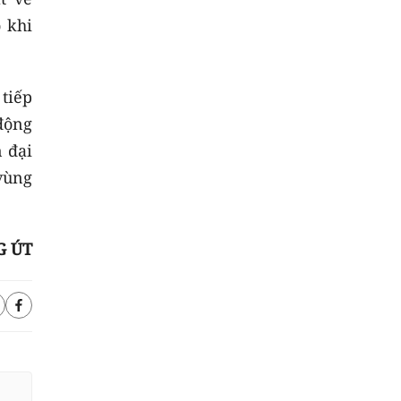
 khi
tiếp
động
n đại
vùng
 ÚT