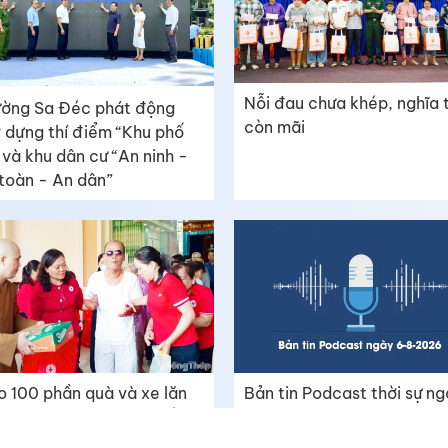
Nỗi đau chưa khép, nghĩa 
ờng Sa Đéc phát động
còn mãi
 dựng thí điểm “Khu phố
 và khu dân cư “An ninh -
toàn - An dân”
o 100 phần quà và xe lăn
Bản tin Podcast thời sự n
 người mù, người khuyết
6-8-2026
 có hoàn cảnh khó khăn