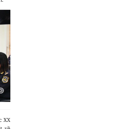
c XX
t về