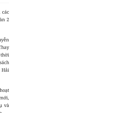
 các
bàn 2
uyễn
Thay
 thời
 sách
 Hải
hoạt
mới,
ụ và
h.