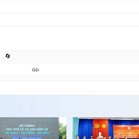
🔄
Gửi