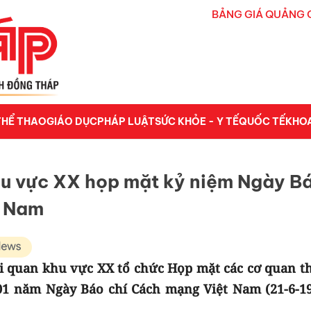
BẢNG GIÁ QUẢNG 
THỂ THAO
GIÁO DỤC
PHÁP LUẬT
SỨC KHỎE - Y TẾ
QUỐC TẾ
KHO
hu vực XX họp mặt kỷ niệm Ngày B
t Nam
ải quan khu vực XX tổ chức Họp mặt các cơ quan t
01 năm Ngày Báo chí Cách mạng Việt Nam (21-6-19