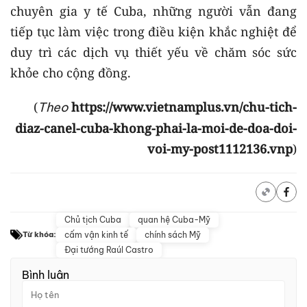
chuyên gia y tế Cuba, những người vẫn đang
tiếp tục làm việc trong điều kiện khắc nghiệt để
duy trì các dịch vụ thiết yếu về chăm sóc sức
khỏe cho cộng đồng.
(
https://www.vietnamplus.vn/chu-tich-
Theo
diaz-canel-cuba-khong-phai-la-moi-de-doa-doi-
voi-my-post1112136.vnp
)
Chủ tịch Cuba
quan hệ Cuba-Mỹ
cấm vận kinh tế
chính sách Mỹ
Từ khóa:
Đại tướng Raúl Castro
Bình luận