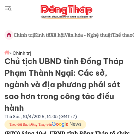
Chính trị
Kinh tế
Xã hội
Văn hóa - Nghệ thuật
Thể thao
> Chính trị
Chủ tịch UBND tỉnh Đồng Tháp
Phạm Thành Ngại: Các sở,
ngành và địa phương phải sát
sao hơn trong công tác điều
hành
Thứ Sáu, 10/4/2026, 14:05 (GMT+7)
Theo dõi Báo Đồng Tháp trên
(ĐTO) Sáng 10-4, UBND tỉnh Đồng Tháp tổ chức