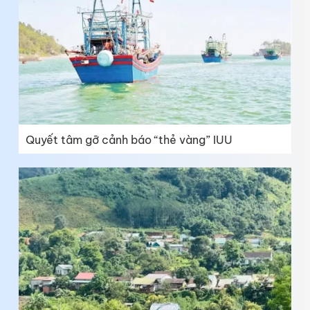
Quyết tâm gỡ cảnh báo “thẻ vàng” IUU