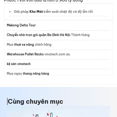
Phước 1 với vốn đầu tư hơn 5.900 tỷ đồng
Giải pháp
Kho Mát
kiểm soát nhiệt độ và độ ẩm tốt
Mekong Delta Tour
Chuyển nhà trọn gói quận Ba Đình Hà Nội
Thành Hưng
Mua
thuê xe nâng
chính hãng
Warehouse Pallet Racks
vinatech.com.au
kệ sàn vinatech
Mua ngay
thang nâng hàng
xe nâng dầu 12 tấn
giá tốt
nhà cung cấp
dây polyester
Cùng chuyên mục