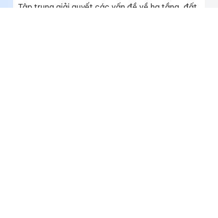
Tập trung giải quyết các vấn đề về hạ tầng, đất
đai và sản xuất nông nghiệp
[Infographic] Bốn dự án nghị quyết quy phạm
pháp luật dự kiến được xem xét, thông qua tại
Kỳ họp không thường lệ thứ nhất, Quốc hội khóa
XVI