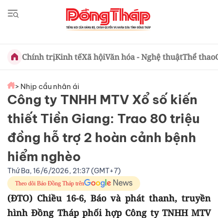
Chính trị
Kinh tế
Xã hội
Văn hóa - Nghệ thuật
Thể thao
> Nhịp cầu nhân ái
Công ty TNHH MTV Xổ số kiến
thiết Tiền Giang: Trao 80 triệu
đồng hỗ trợ 2 hoàn cảnh bệnh
hiểm nghèo
Thứ Ba, 16/6/2026, 21:37 (GMT+7)
Theo dõi Báo Đồng Tháp trên
(ĐTO) Chiều 16-6, Báo và phát thanh, truyền
hình Đồng Tháp phối hợp Công ty TNHH MTV