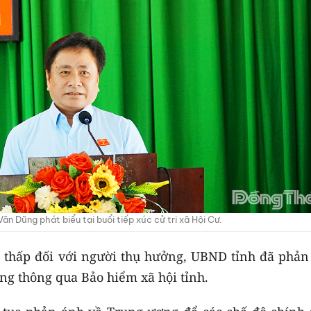
ăn Dũng phát biểu tại buổi tiếp xúc cử tri xã Hội Cư.
i thấp đối với người thụ hưởng, UBND tỉnh đã phản
ng thông qua Bảo hiểm xã hội tỉnh.