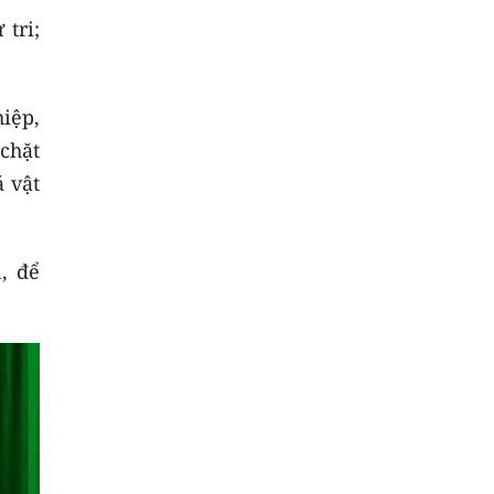
 tri;
iệp,
chặt
á vật
, để