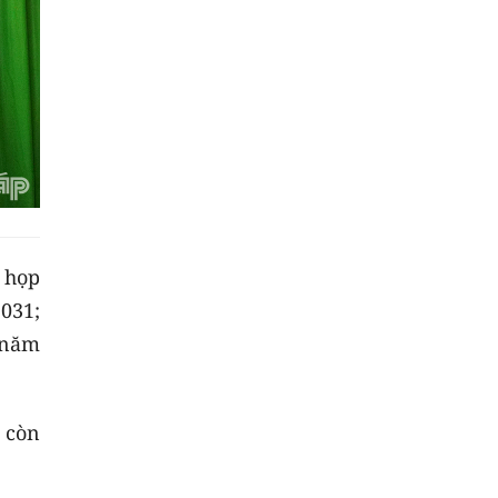
ỳ họp
031;
 năm
 còn