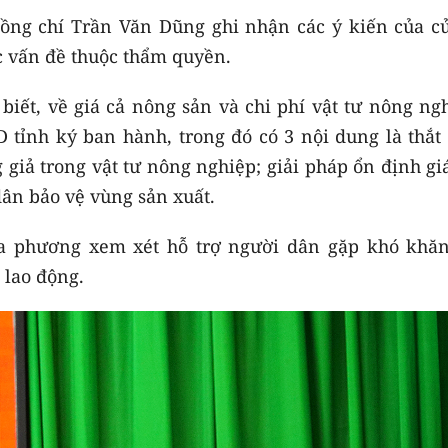
 đồng chí Trần Văn Dũng ghi nhận các ý kiến của cử
ác vấn đề thuộc thẩm quyền.
iết, về giá cả nông sản và chi phí vật tư nông ngh
tỉnh ký ban hành, trong đó có 3 nội dung là thắt 
giả trong vật tư nông nghiệp; giải pháp ổn định gi
dân bảo vệ vùng sản xuất.
ịa phương xem xét hỗ trợ người dân gặp khó khăn
 lao động.