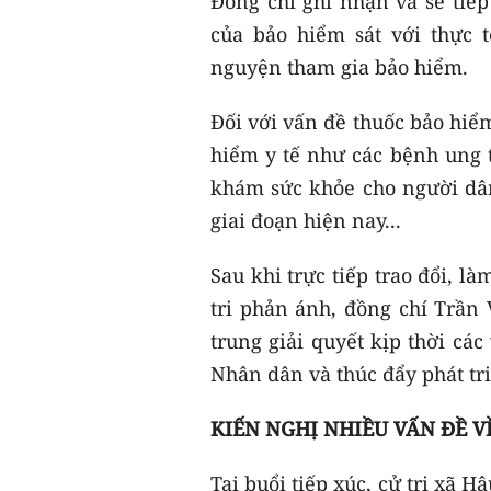
Đồng chí ghi nhận và sẽ tiế
của bảo hiểm sát với thực 
nguyện tham gia bảo hiểm.
Đối với vấn đề thuốc bảo hiể
hiểm y tế như các bệnh ung t
khám sức khỏe cho người dâ
giai đoạn hiện nay...
Sau khi trực tiếp trao đổi, l
tri phản ánh, đồng chí Trần
trung giải quyết kịp thời cá
Nhân dân và thúc đẩy phát tri
KIẾN NGHỊ NHIỀU VẤN ĐỀ V
Tại buổi tiếp xúc, cử tri xã H