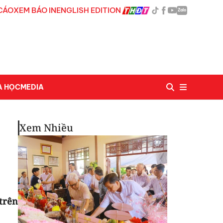
CÁO
XEM BÁO IN
ENGLISH EDITION
Zalo
A HỌC
MEDIA
Xem Nhiều
trên