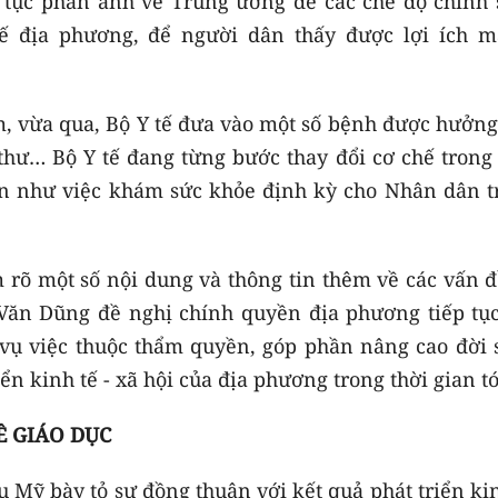
p tục phản ánh về Trung ương để các chế độ chính 
tế địa phương, để người dân thấy được lợi ích m
m, vừa qua, Bộ Y tế đưa vào một số bệnh được hưởng
hư… Bộ Y tế đang từng bước thay đổi cơ chế trong 
n như việc khám sức khỏe định kỳ cho Nhân dân t
àm rõ một số nội dung và thông tin thêm về các vấn 
 Văn Dũng đề nghị chính quyền địa phương tiếp tục
c vụ việc thuộc thẩm quyền, góp phần nâng cao đời 
ển kinh tế - xã hội của địa phương trong thời gian tớ
Ề GIÁO DỤC
ậu Mỹ bày tỏ sự đồng thuận với kết quả phát triển ki