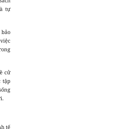
sách
à tự
 bảo
việc
rong
đề cử
 tập
sống
i.
nh tế