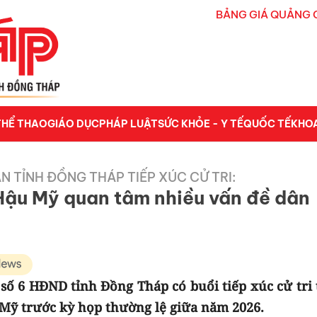
BẢNG GIÁ QUẢNG 
THỂ THAO
GIÁO DỤC
PHÁP LUẬT
SỨC KHỎE - Y TẾ
QUỐC TẾ
KHO
N TỈNH ĐỒNG THÁP TIẾP XÚC CỬ TRI:
 Hậu Mỹ quan tâm nhiều vấn đề dân
 số 6 HĐND tỉnh Đồng Tháp có buổi tiếp xúc cử tri 
 Mỹ trước kỳ họp thường lệ giữa năm 2026.