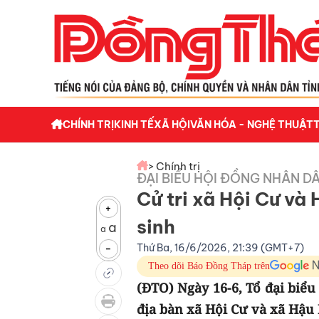
CHÍNH TRỊ
KINH TẾ
XÃ HỘI
VĂN HÓA - NGHỆ THUẬT
> Chính trị
ĐẠI BIỂU HỘI ĐỒNG NHÂN DÂ
Cử tri xã Hội Cư và
+
sinh
a
a
Thứ Ba, 16/6/2026, 21:39 (GMT+7)
-
Theo dõi Báo Đồng Tháp trên
(ĐTO) Ngày 16-6, Tổ đại biểu
địa bàn xã Hội Cư và xã Hậu