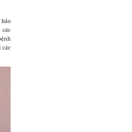
, bảo
 các
bệnh
i các