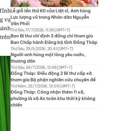
Tỉnh
Lễ giỗ lần thứ 60 của Liệt sĩ, Anh hùng
Lực lượng vũ trang Nhân dân Nguyễn
g vụ
Văn Phối
hành
Thứ Sáu, 17/7/2026, 11:26 (GMT+7)
Ban Bí thư chỉ định 3 đồng chí tham gia
trên
Ban Chấp hành Đảng bộ tỉnh Đồng Tháp
Thứ Sáu, 29/5/2026, 20:41 (GMT+7)
Người anh hùng một lòng yêu nước,
thương dân
Thứ Sáu, 24/7/2026, 12:48 (GMT+7)
Đồng Tháp: Điều động 2 Bí thư cấp xã
tham gia Bộ phận nghiên cứu chuyên đề
Thứ Năm, 23/7/2026, 13:09 (GMT+7)
Đồng Tháp: Công nhận thêm 11 xã,
phường là xã An toàn khu thời kỳ kháng
chiến