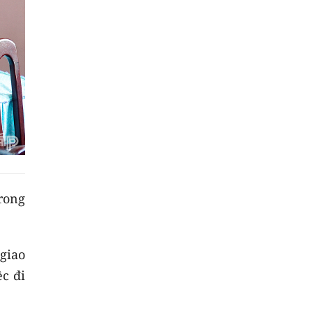
rong
giao
c đi