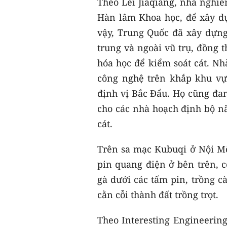
Theo Lei Jiaqiang, nhà nghiê
Hàn lâm Khoa học, để xây dự
vậy, Trung Quốc đã xây dựng
trung và ngoài vũ trụ, đồng t
hóa học để kiểm soát cát. Nh
công nghệ trên khắp khu vực
định vị Bắc Đẩu. Họ cũng đ
cho các nhà hoạch định bộ nã
cát.
Trên sa mạc Kubuqi ở Nội M
pin quang điện ở bên trên, c
gà dưới các tấm pin, trồng c
cằn cỗi thành đất trồng trọt.
Theo Interesting Engineering