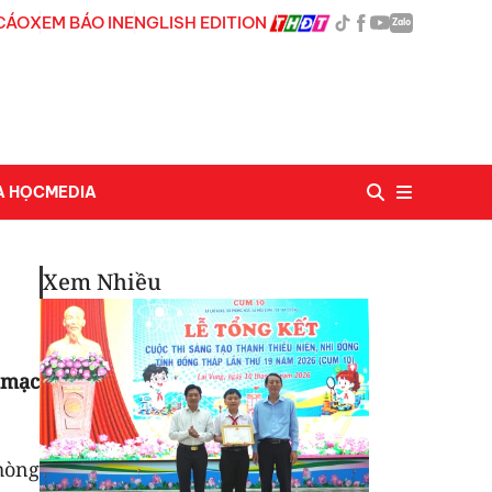
CÁO
XEM BÁO IN
ENGLISH EDITION
Zalo
A HỌC
MEDIA
Xem Nhiều
 mạc
hòng