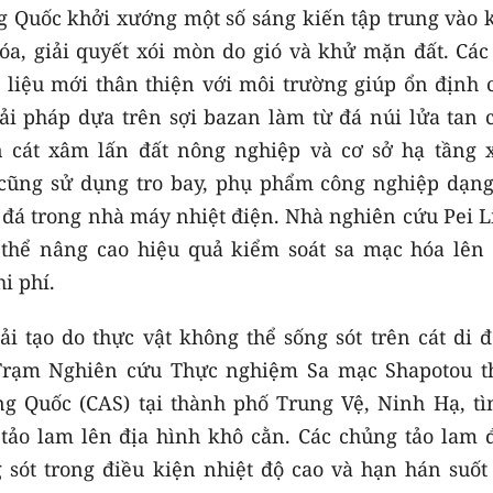
 Quốc khởi xướng một số sáng kiến tập trung vào 
óa, giải quyết xói mòn do gió và khử mặn đất. Các
liệu mới thân thiện với môi trường giúp ổn định c
iải pháp dựa trên sợi bazan làm từ đá núi lửa tan 
ồn cát xâm lấn đất nông nghiệp và cơ sở hạ tầng 
 cũng sử dụng tro bay, phụ phẩm công nghiệp dạng
n đá trong nhà máy nhiệt điện. Nhà nghiên cứu Pei 
ó thể nâng cao hiệu quả kiểm soát sa mạc hóa lên
i phí.
i tạo do thực vật không thể sống sót trên cát di đ
Trạm Nghiên cứu Thực nghiệm Sa mạc Shapotou t
g Quốc (CAS) tại thành phố Trung Vệ, Ninh Hạ, tì
 tảo lam lên địa hình khô cằn. Các chủng tảo lam 
g sót trong điều kiện nhiệt độ cao và hạn hán suốt