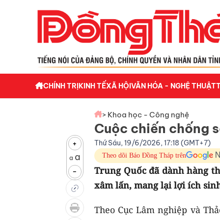
CHÍNH TRỊ
KINH TẾ
XÃ HỘI
VĂN HÓA - NGHỆ THUẬT
> Khoa học - Công nghệ
Cuộc chiến chống 
Thứ Sáu, 19/6/2026, 17:18 (GMT+7)
+
a
Theo dõi Báo Đồng Tháp trên
a
Trung Quốc đã dành hàng th
-
xâm lấn, mang lại lợi ích si
Theo Cục Lâm nghiệp và Thả