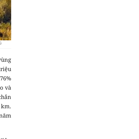
G
 vùng
riệu
,76%
ảo và
chắn
 km.
 năm