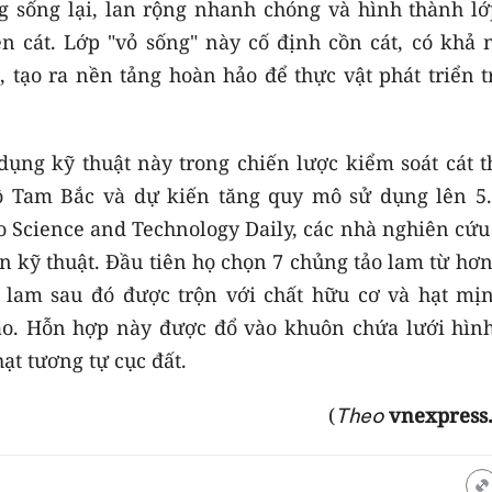
g sống lại, lan rộng nhanh chóng và hình thành lớ
n cát. Lớp "vỏ sống" này cố định cồn cát, có khả 
, tạo ra nền tảng hoàn hảo để thực vật phát triển 
ụng kỹ thuật này trong chiến lược kiểm soát cát t
 Tam Bắc và dự kiến tăng quy mô sử dụng lên 5.
eo Science and Technology Daily, các nhà nghiên cứ
n kỹ thuật. Đầu tiên họ chọn 7 chủng tảo lam từ hơ
o lam sau đó được trộn với chất hữu cơ và hạt mịn
ão. Hỗn hợp này được đổ vào khuôn chứa lưới hình
ạt tương tự cục đất.
(
vnexpress
Theo