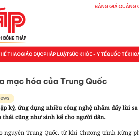
BẢNG GIÁ QUẢNG 
THỂ THAO
GIÁO DỤC
PHÁP LUẬT
SỨC KHỎE - Y TẾ
QUỐC TẾ
KHO
sa mạc hóa của Trung Quốc
ập kỷ, ứng dụng nhiều công nghệ nhằm đẩy lùi sa
nh thái cũng như sinh kế cho người dân.
o nguyên Trung Quốc, từ khi Chương trình Rừng p