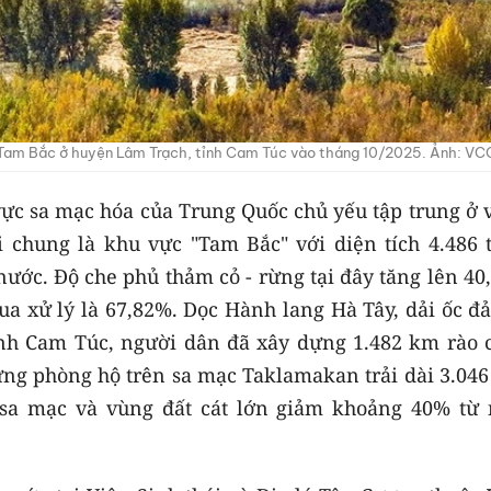
Tam Bắc ở huyện Lâm Trạch, tỉnh Cam Túc vào tháng 10/2025. Ảnh: VC
 vực sa mạc hóa của Trung Quốc chủ yếu tập trung ở
i chung là khu vực "Tam Bắc" với diện tích 4.486 t
ước. Độ che phủ thảm cỏ - rừng tại đây tăng lên 40
ua xử lý là 67,82%. Dọc Hành lang Hà Tây, dải ốc đ
ỉnh Cam Túc, người dân đã xây dựng 1.482 km rào 
ừng phòng hộ trên sa mạc Taklamakan trải dài 3.046
 sa mạc và vùng đất cát lớn giảm khoảng 40% từ