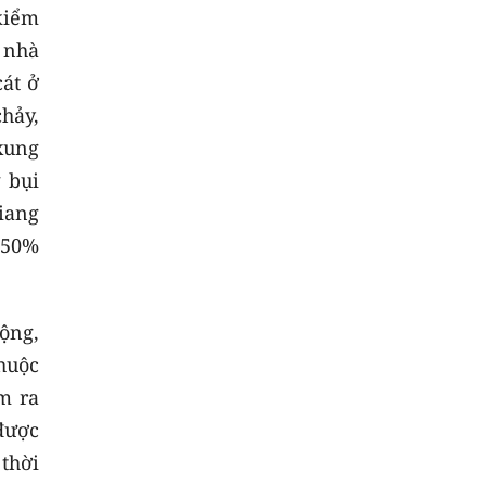
kiểm
 nhà
át ở
chảy,
xung
 bụi
Liang
 50%
ộng,
huộc
m ra
được
 thời