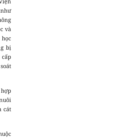
 Viện
 như
hông
ọc và
 học
g bị
 cấp
 soát
 hợp
nuôi
 cát
thuộc