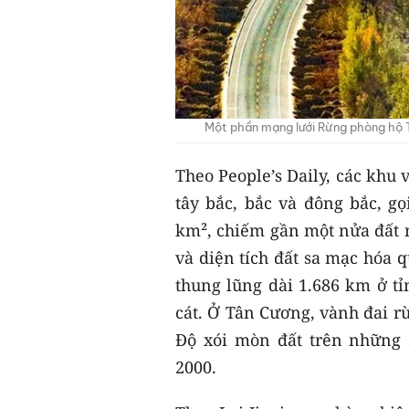
Một phần mạng lưới Rừng phòng hộ 
Theo People’s Daily, các khu
tây bắc, bắc và đông bắc, gọ
km², chiếm gần một nửa đất n
và diện tích đất sa mạc hóa q
thung lũng dài 1.686 km ở t
cát. Ở Tân Cương, vành đai r
Độ xói mòn đất trên những
2000.