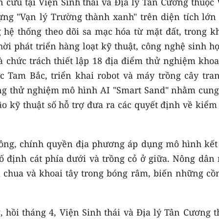
n cứu tại Viện Sinh thái và Địa lý Tân Cương thuộc
ng "Vạn lý Trường thành xanh" trên diện tích lớn
 hệ thống theo dõi sa mạc hóa từ mặt đất, trong k
hời phát triển hàng loạt kỹ thuật, công nghệ sinh h
à chức trách thiết lập 18 địa điểm thử nghiệm khoa
 Tam Bắc, triển khai robot và máy trồng cây tran
ang thử nghiệm mô hình AI "Smart Sand" nhằm cung
o kỹ thuật số hỗ trợ đưa ra các quyết định về kiểm
ông, chính quyền địa phương áp dụng mô hình kết
ố định cát phía dưới và trồng cỏ ở giữa. Nông dân 
à chua và khoai tây trong bóng râm, biến những cồn
, hồi tháng 4, Viện Sinh thái và Địa lý Tân Cương 