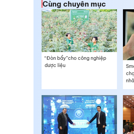
Cùng chuyên mục
“Đòn bẩy”cho công nghiệp
dược liệu
Sma
chạ
nhâ