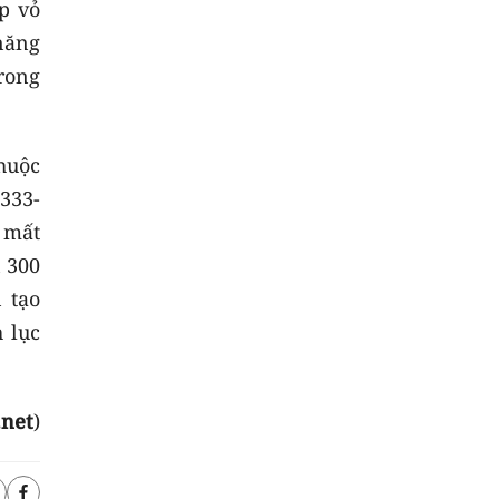
p vỏ
năng
trong
huộc
333-
u mất
n 300
 tạo
 lục
.net
)