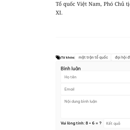
Tổ quốc Việt Nam, Phó Chủ t
XI.
mặt trận tổ quốc
đại hội đ
Từ khóa:
Bình luận
Vui lòng tính: 8 + 6 = ?