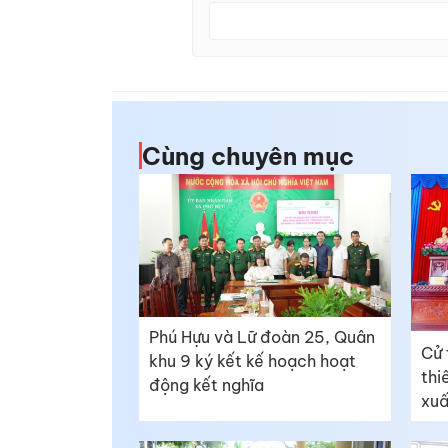
Cùng chuyên mục
Phú Hựu và Lữ đoàn 25, Quân
Cử 
khu 9 ký kết kế hoạch hoạt
thi
động kết nghĩa
xuấ