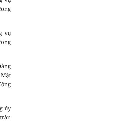
ương
g vụ
ương
Đảng
 Mặt
Cộng
g ủy
trận