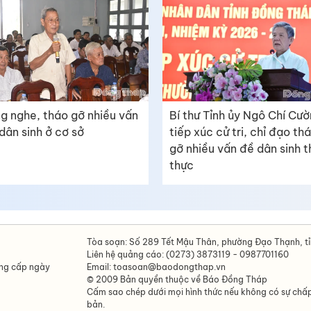
g nghe, tháo gỡ nhiều vấn
Bí thư Tỉnh ủy Ngô Chí Cư
dân sinh ở cơ sở
tiếp xúc cử tri, chỉ đạo th
gỡ nhiều vấn đề dân sinh t
thực
Tòa soạn: Số 289 Tết Mậu Thân, phường Đạo Thạnh, t
Liên hệ quảng cáo: (0273) 3873119 - 0987701160
ông cấp ngày
Email: toasoan@baodongthap.vn
© 2009 Bản quyền thuộc về Báo Đồng Tháp
Cấm sao chép dưới mọi hình thức nếu không có sự chấ
bản.