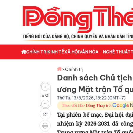
CHÍNH TRỊ
KINH TẾ
XÃ HỘI
VĂN HÓA - NGHỆ THUẬT
> Chính trị
Danh sách Chủ tịch
+
ương Mặt trận Tổ q
a
a
Thứ Tư, 13/5/2026, 15:22 (GMT+7)
-
Theo dõi Báo Đồng Tháp trên
Tại phiên bế mạc, Đại hội đạ
nhiệm kỳ 2026-2031 đã côn
Trung ương Mặt trận Tổ quốc