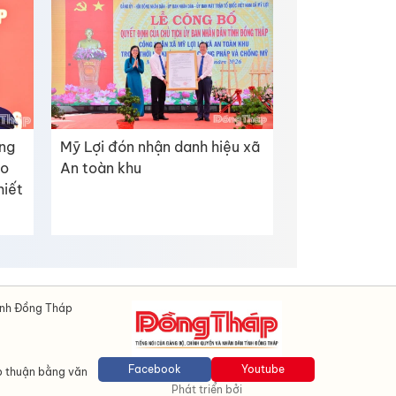
ờng
Mỹ Lợi đón nhận danh hiệu xã
áo
An toàn khu
hiết
ỉnh Đồng Tháp
Facebook
Youtube
p thuận bằng văn
Phát triển bởi