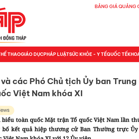
BẢNG GIÁ QUẢNG 
THỂ THAO
GIÁO DỤC
PHÁP LUẬT
SỨC KHỎE - Y TẾ
QUỐC TẾ
KHO
 và các Phó Chủ tịch Ủy ban Trung
uốc Việt Nam khóa XI
i biểu toàn quốc Mặt trận Tổ quốc Việt Nam lần thứ
g bố kết quả hiệp thương cử Ban Thường trực Ủy
 Việt Nam khóa XI với 12 Ủy viên.