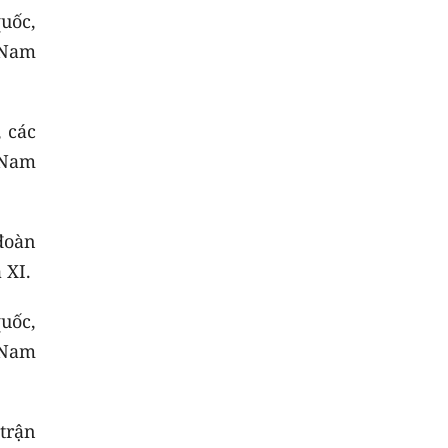
uốc,
 Nam
 các
 Nam
đoàn
 XI.
uốc,
 Nam
trận