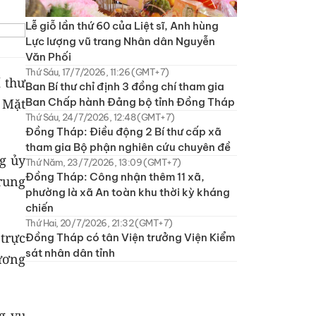
Lễ giỗ lần thứ 60 của Liệt sĩ, Anh hùng
Lực lượng vũ trang Nhân dân Nguyễn
Văn Phối
Thứ Sáu, 17/7/2026, 11:26 (GMT+7)
í thư
Ban Bí thư chỉ định 3 đồng chí tham gia
 Mặt
Ban Chấp hành Đảng bộ tỉnh Đồng Tháp
Thứ Sáu, 24/7/2026, 12:48 (GMT+7)
Đồng Tháp: Điều động 2 Bí thư cấp xã
tham gia Bộ phận nghiên cứu chuyên đề
g ủy
Thứ Năm, 23/7/2026, 13:09 (GMT+7)
Đồng Tháp: Công nhận thêm 11 xã,
rung
phường là xã An toàn khu thời kỳ kháng
chiến
Thứ Hai, 20/7/2026, 21:32 (GMT+7)
trực
Đồng Tháp có tân Viện trưởng Viện Kiểm
sát nhân dân tỉnh
ương
g vụ