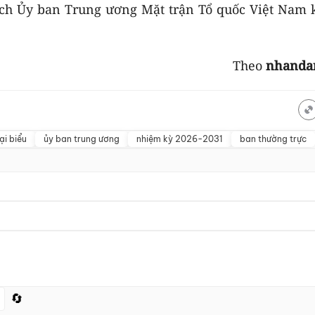
ịch Ủy ban Trung ương Mặt trận Tổ quốc Việt Nam 
Theo
nhanda
ại biểu
ủy ban trung ương
nhiệm kỳ 2026-2031
ban thường trực
🔄