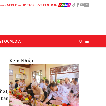
CÁO
XEM BÁO IN
ENGLISH EDITION
Zalo
A HỌC
MEDIA
Xem Nhiều
 XI,
 ban