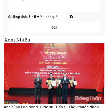
🔄
Vui lòng tính: 3 + 5 = ?
Gửi
Xem Nhiều
Anh hùng Lao động, Giáo sư, Tiến sĩ, Thầy thuốc Nhân