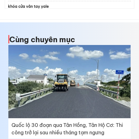
khóa cửa vân tay yale
Lắp đặt
barrier tự động
hcm
Giấy phép điều khiển phương tiện bay hạng B
Cùng chuyên mục
thanh chắn xe tự động
sửa điều hòa
Quốc lộ 30 đoạn qua Tân Hồng, Tân Hộ Cơ: Thi
công trở lại sau nhiều tháng tạm ngưng