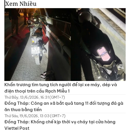
Xem Nhiều
Khẩn trương tìm tung tích người để lại xe máy, dép và
điện thoại trên cầu Rạch Miễu 1
Thứ Bảy, 13/6/2026, 16:31 (GMT+7)
Đồng Tháp: Công an xã bắt quả tang 11 đối tượng đá gà
ăn thua bằng tiền
Thứ Sáu, 19/6/2026, 13:03 (GMT+7)
Đồng Tháp: Khống chế kịp thời vụ cháy tại cửa hàng
Viettel Post