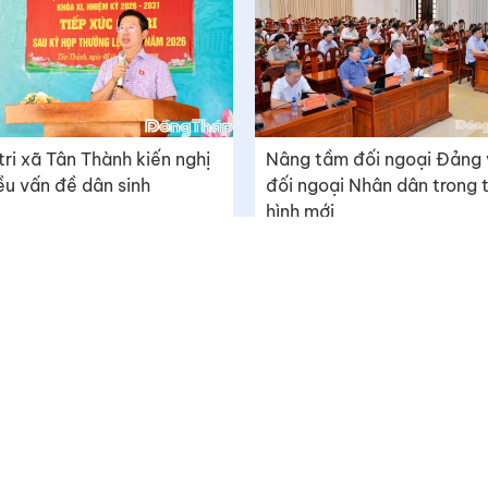
tri xã Tân Thành kiến nghị
Nâng tầm đối ngoại Đảng 
ều vấn đề dân sinh
đối ngoại Nhân dân trong t
hình mới
Tòa soạn: Số 289 Tết Mậu Thân, phường Đạo Thạnh, t
Liên hệ quảng cáo: (0273) 3873119 - 0987701160
ông cấp ngày
Email: toasoan@baodongthap.vn
© 2009 Bản quyền thuộc về Báo Đồng Tháp
Cấm sao chép dưới mọi hình thức nếu không có sự chấ
bản.