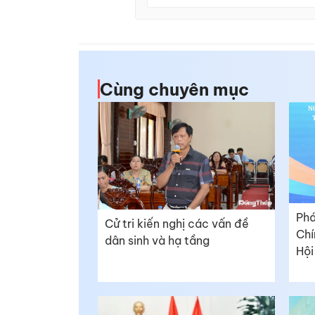
Cùng chuyên mục
Phá
Cử tri kiến nghị các vấn đề
Chí
dân sinh và hạ tầng
Hội