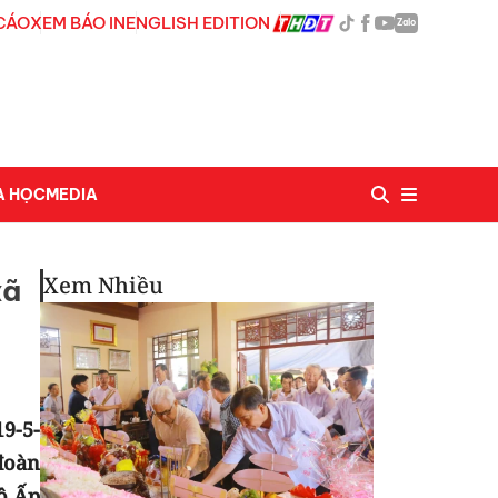
CÁO
XEM BÁO IN
ENGLISH EDITION
Zalo
A HỌC
MEDIA
Xem Nhiều
xã
9-5-
đoàn
ộ Ấp