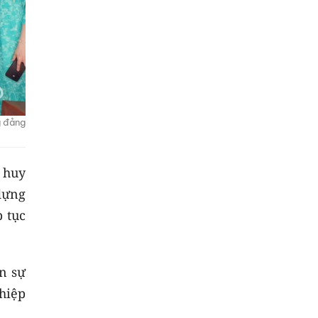
g đảng
 huy
dựng
p tục
n sự
ghiệp