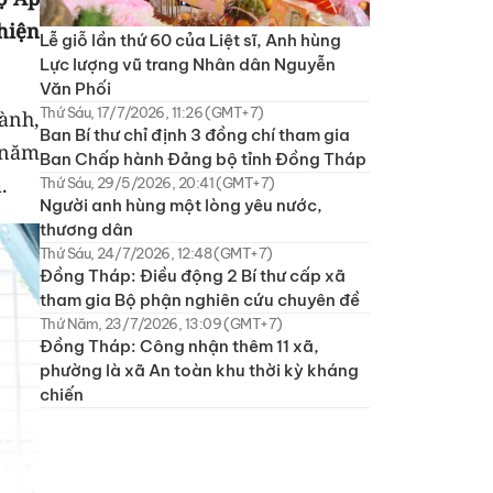
hiện
Lễ giỗ lần thứ 60 của Liệt sĩ, Anh hùng
Lực lượng vũ trang Nhân dân Nguyễn
Văn Phối
Thứ Sáu, 17/7/2026, 11:26 (GMT+7)
ành,
Ban Bí thư chỉ định 3 đồng chí tham gia
 năm
Ban Chấp hành Đảng bộ tỉnh Đồng Tháp
m.
Thứ Sáu, 29/5/2026, 20:41 (GMT+7)
Người anh hùng một lòng yêu nước,
thương dân
Thứ Sáu, 24/7/2026, 12:48 (GMT+7)
Đồng Tháp: Điều động 2 Bí thư cấp xã
tham gia Bộ phận nghiên cứu chuyên đề
Thứ Năm, 23/7/2026, 13:09 (GMT+7)
Đồng Tháp: Công nhận thêm 11 xã,
phường là xã An toàn khu thời kỳ kháng
chiến