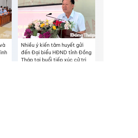
và
Nhiều ý kiến tâm huyết gửi
ình
đến Đại biểu HĐND tỉnh Đồng
Tháp tại buổi tiếp xúc cử tri
biên giới
ỉnh Đồng Tháp
Facebook
Youtube
p thuận bằng văn
Phát triển bởi