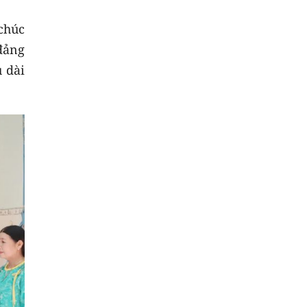
chúc
đảng
 dài