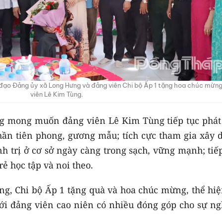
đạo Đảng ủy xã Long Hưng và đảng viên Chi bộ Ấp 1 tặng hoa chúc mừn
viên Lê Kim Tùng.
g mong muốn đảng viên Lê Kim Tùng tiếp tục phát
hần tiên phong, gương mẫu; tích cực tham gia xây 
h trị ở cơ sở ngày càng trong sạch, vững mạnh; tiế
rẻ học tập và noi theo.
g, Chi bộ Ấp 1 tặng quà và hoa chúc mừng, thể hiệ
 với đảng viên cao niên có nhiều đóng góp cho sự n