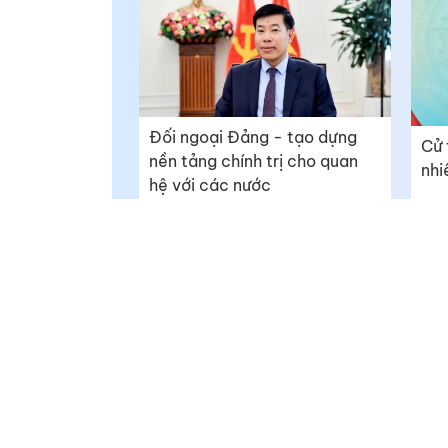
Đối ngoại Đảng - tạo dựng
Cử 
nền tảng chính trị cho quan
nhi
hệ với các nước
Báo Đồng Tháp Online - https://baodongthap.vn
Giám đốc: Ngô Thị Ngọc Hạnh
Giấy phép số 790/GP-BTTTT do Bộ Thông tin và Truyền th
02/12/2021