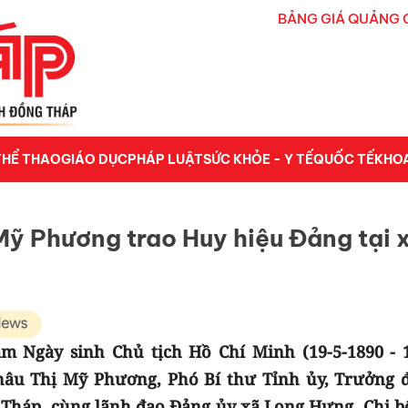
BẢNG GIÁ QUẢNG 
THỂ THAO
GIÁO DỤC
PHÁP LUẬT
SỨC KHỎE - Y TẾ
QUỐC TẾ
KHO
Mỹ Phương trao Huy hiệu Đảng tại 
 Ngày sinh Chủ tịch Hồ Chí Minh (19-5-1890 - 1
 Châu Thị Mỹ Phương, Phó Bí thư Tỉnh ủy, Trưởng 
 Tháp, cùng lãnh đạo Đảng ủy xã Long Hưng, Chi b