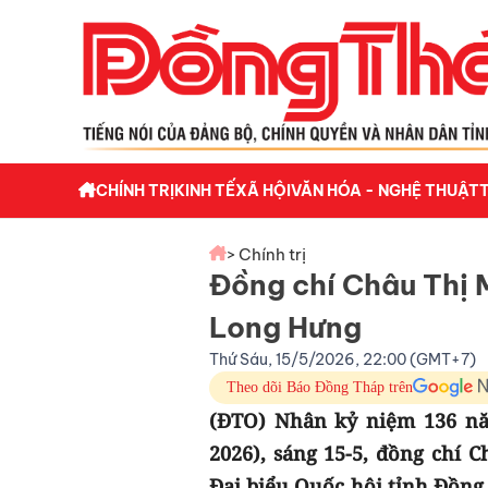
CHÍNH TRỊ
KINH TẾ
XÃ HỘI
VĂN HÓA - NGHỆ THUẬT
> Chính trị
Đồng chí Châu Thị 
Long Hưng
Thứ Sáu, 15/5/2026, 22:00 (GMT+7)
Theo dõi Báo Đồng Tháp trên
(ĐTO) Nhân kỷ niệm 136 năm
2026), sáng 15-5, đồng chí
Đại biểu Quốc hội tỉnh Đồng