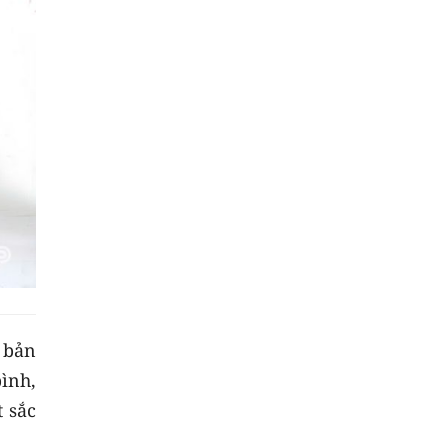
g bản
bình,
 sắc