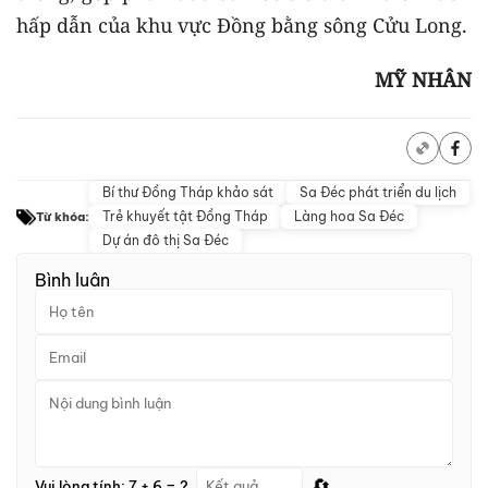
hấp dẫn của khu vực Đồng bằng sông Cửu Long.
MỸ NHÂN
Bí thư Đồng Tháp khảo sát
Sa Đéc phát triển du lịch
Trẻ khuyết tật Đồng Tháp
Làng hoa Sa Đéc
Từ khóa:
Dự án đô thị Sa Đéc
Bình luận
🔄
Vui lòng tính: 7 + 6 = ?