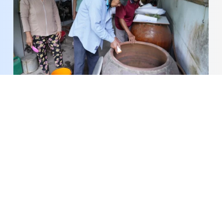
Đồng Tháp: Số ca mắc sốt xuất huyết giảm sâu