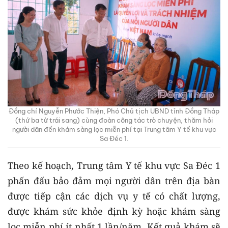
Đồng chí Nguyễn Phước Thiện, Phó Chủ tịch UBND tỉnh Đồng Tháp
(thứ ba từ trái sang) cùng đoàn công tác trò chuyện, thăm hỏi
người dân đến khám sàng lọc miễn phí tại Trung tâm Y tế khu vực
Sa Đéc 1.
Theo kế hoạch, Trung tâm Y tế khu vực Sa Đéc 1
phấn đấu bảo đảm mọi người dân trên địa bàn
được tiếp cận các dịch vụ y tế có chất lượng,
được khám sức khỏe định kỳ hoặc khám sàng
lọc miễn phí ít nhất 1 lần/năm. Kết quả khám sẽ