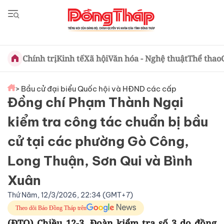
Chính trị
Kinh tế
Xã hội
Văn hóa - Nghệ thuật
Thể thao
> Bầu cử đại biểu Quốc hội và HĐND các cấp
Đồng chí Phạm Thành Ngại
kiểm tra công tác chuẩn bị bầu
cử tại các phường Gò Công,
Long Thuận, Sơn Qui và Bình
Xuân
Thứ Năm, 12/3/2026, 22:34 (GMT+7)
Theo dõi Báo Đồng Tháp trên
(ĐTO) Chiều 12-3, Đoàn kiểm tra số 3 do đồng