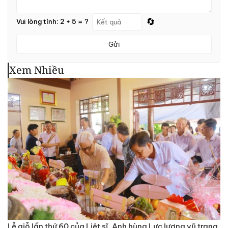
🔄
Vui lòng tính: 2 + 5 = ?
Gửi
Xem Nhiều
Lễ giỗ lần thứ 60 của Liệt sĩ, Anh hùng Lực lượng vũ trang