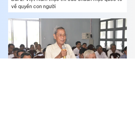
về quyền con người
Lắng nghe, tháo gỡ nhiều vấn đề dân sinh ở cơ
sở