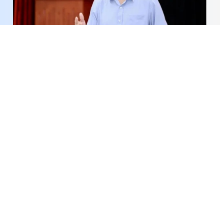
Cả nước dự kiến giảm hơn 17.000 đầu mối cơ sở
giáo dục công lập, tương ứng 45,7%