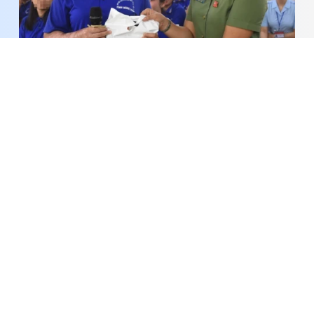
Triển khai mô hình “Đồng hành cùng học viên cơ
sở cai nghiện - Lan tỏa giá trị sống tích cực”