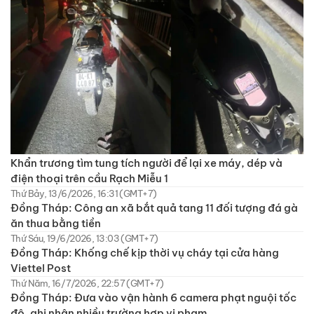
Khẩn trương tìm tung tích người để lại xe máy, dép và
điện thoại trên cầu Rạch Miễu 1
Thứ Bảy, 13/6/2026, 16:31 (GMT+7)
Đồng Tháp: Công an xã bắt quả tang 11 đối tượng đá gà
ăn thua bằng tiền
Thứ Sáu, 19/6/2026, 13:03 (GMT+7)
Đồng Tháp: Khống chế kịp thời vụ cháy tại cửa hàng
Viettel Post
Thứ Năm, 16/7/2026, 22:57 (GMT+7)
Đồng Tháp: Đưa vào vận hành 6 camera phạt nguội tốc
độ, ghi nhận nhiều trường hợp vi phạm