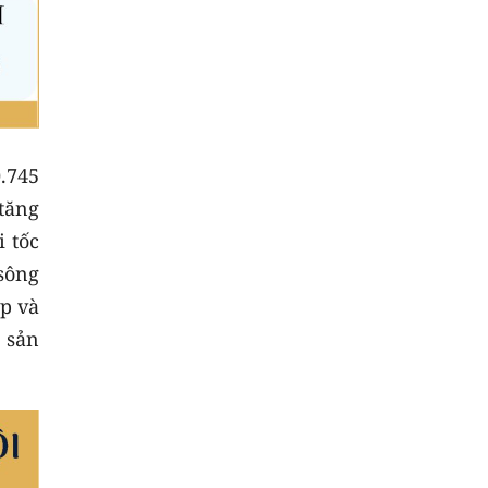
.745
tăng
i tốc
sông
p và
 sản