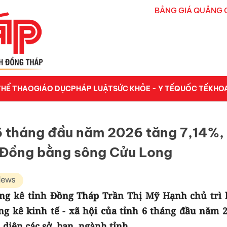
BẢNG GIÁ QUẢNG 
THỂ THAO
GIÁO DỤC
PHÁP LUẬT
SỨC KHỎE - Y TẾ
QUỐC TẾ
KHO
 tháng đầu năm 2026 tăng 7,14%,
 Đồng bằng sông Cửu Long
ng kê tỉnh Đồng Tháp Trần Thị Mỹ Hạnh chủ trì 
ng kê kinh tế - xã hội của tỉnh 6 tháng đầu năm 2
diện các sở, ban, ngành tỉnh.