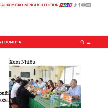
CÁO
XEM BÁO IN
ENGLISH EDITION
Zalo
A HỌC
MEDIA
Xem Nhiều
buổi
026.