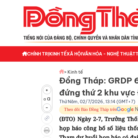
CHÍNH TRỊ
KINH TẾ
XÃ HỘI
VĂN HÓA - NGHỆ THUẬT
> Kinh tế
Đồng Tháp: GRDP 6
+
đứng thứ 2 khu vực
a
a
Thứ Năm, 02/7/2026, 13:14 (GMT+7)
-
Theo dõi Báo Đồng Tháp trên
(ĐTO) Ngày 2-7, Trưởng Thố
họp báo công bố số liệu thố
Tham dự buổi họp báo có đại 