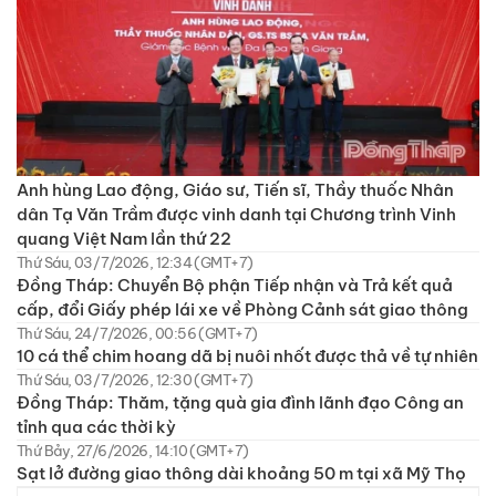
Anh hùng Lao động, Giáo sư, Tiến sĩ, Thầy thuốc Nhân
dân Tạ Văn Trầm được vinh danh tại Chương trình Vinh
quang Việt Nam lần thứ 22
Thứ Sáu, 03/7/2026, 12:34 (GMT+7)
Đồng Tháp: Chuyển Bộ phận Tiếp nhận và Trả kết quả
cấp, đổi Giấy phép lái xe về Phòng Cảnh sát giao thông
Thứ Sáu, 24/7/2026, 00:56 (GMT+7)
10 cá thể chim hoang dã bị nuôi nhốt được thả về tự nhiên
Thứ Sáu, 03/7/2026, 12:30 (GMT+7)
Đồng Tháp: Thăm, tặng quà gia đình lãnh đạo Công an
tỉnh qua các thời kỳ
Thứ Bảy, 27/6/2026, 14:10 (GMT+7)
Sạt lở đường giao thông dài khoảng 50 m tại xã Mỹ Thọ