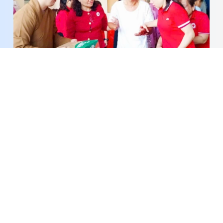
Trao 100 phần quà và xe lăn cho người mù, người
khuyết tật có hoàn cảnh khó khăn