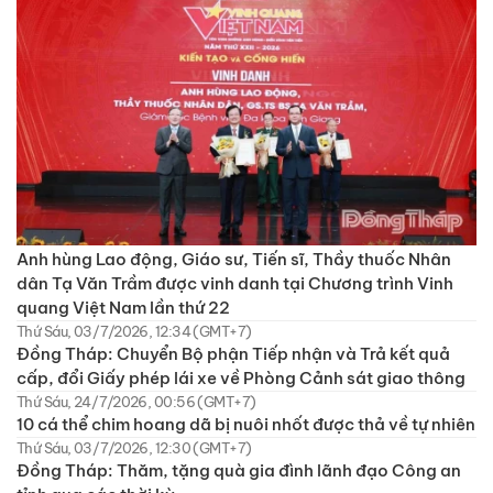
Anh hùng Lao động, Giáo sư, Tiến sĩ, Thầy thuốc Nhân
dân Tạ Văn Trầm được vinh danh tại Chương trình Vinh
quang Việt Nam lần thứ 22
Thứ Sáu, 03/7/2026, 12:34 (GMT+7)
Đồng Tháp: Chuyển Bộ phận Tiếp nhận và Trả kết quả
cấp, đổi Giấy phép lái xe về Phòng Cảnh sát giao thông
Thứ Sáu, 24/7/2026, 00:56 (GMT+7)
10 cá thể chim hoang dã bị nuôi nhốt được thả về tự nhiên
Thứ Sáu, 03/7/2026, 12:30 (GMT+7)
Đồng Tháp: Thăm, tặng quà gia đình lãnh đạo Công an