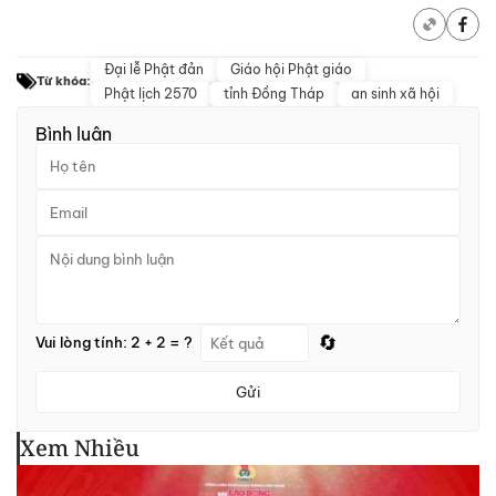
Đại lễ Phật đản
Giáo hội Phật giáo
Từ khóa:
Phật lịch 2570
tỉnh Đồng Tháp
an sinh xã hội
Bình luận
🔄
Vui lòng tính: 2 + 2 = ?
Gửi
Xem Nhiều