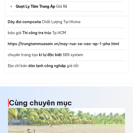
Quạt Ly Tâm Trung Áp
Giá Rẻ
Dây đai composite
Chất Lượng Tại Hlvina
báo giá
Thi công tre trúc
Tp.HCM
https://trungtammuasam.vn/may-rua-xe-cao-ap-1-pha.html
chuyên trang tạo
kí tự đặc biệt
SBS system
Địa chỉ bán
dàn lạnh công nghiệp
giá tốt
Cùng chuyên mục