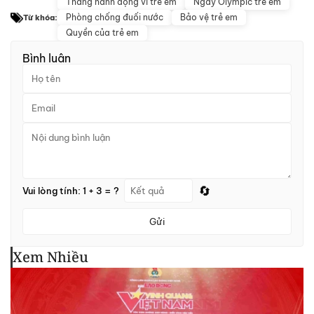
Tháng hành động vì trẻ em
Ngày Olympic trẻ em
Phòng chống đuối nước
Bảo vệ trẻ em
Từ khóa:
Quyền của trẻ em
Bình luận
🔄
Vui lòng tính: 1 + 3 = ?
Gửi
Xem Nhiều