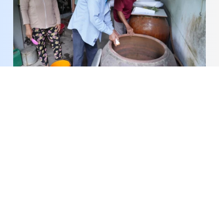
Đồng Tháp: Số ca mắc sốt xuất huyết giảm sâu