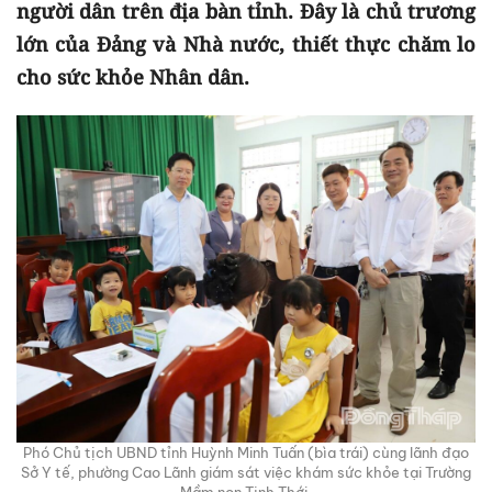
người dân trên địa bàn tỉnh. Đây là chủ trương
lớn của Đảng và Nhà nước, thiết thực chăm lo
cho sức khỏe Nhân dân.
Phó Chủ tịch UBND tỉnh Huỳnh Minh Tuấn (bìa trái) cùng lãnh đạo
Sở Y tế, phường Cao Lãnh giám sát việc khám sức khỏe tại Trường