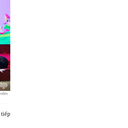
h năm
tiếp