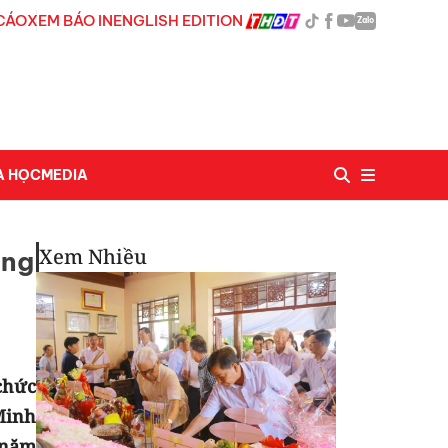
CÁO
XEM BÁO IN
ENGLISH EDITION
Zalo
A HỌC
MEDIA
Xem Nhiều
ăng
chức
Minh
 năm