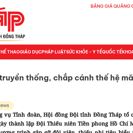
BẢNG GIÁ QUẢNG 
THỂ THAO
GIÁO DỤC
PHÁP LUẬT
SỨC KHỎE - Y TẾ
QUỐC TẾ
KHO
truyền thống, chắp cánh thế hệ m
g vụ Tỉnh đoàn, Hội đồng Đội tỉnh Đồng Tháp tổ 
ày thành lập Đội Thiếu niên Tiền phong Hồ Chí 
chương trình gặp gỡ đội viên, thiếu nhi tiêu biểu