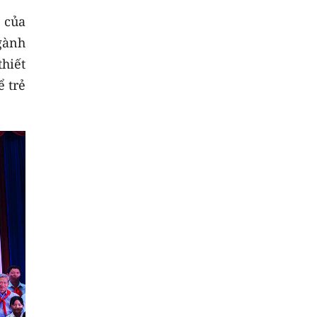
 của
ngành
hiết
ể trẻ