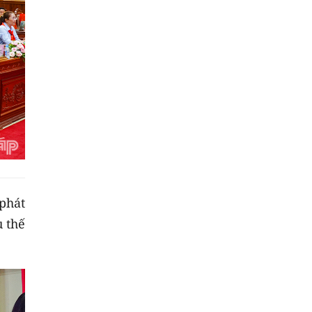
phát
u thế