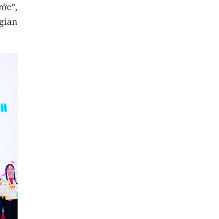
ớc”,
 gian