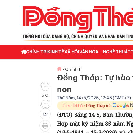
CHÍNH TRỊ
KINH TẾ
XÃ HỘI
VĂN HÓA - NGHỆ THUẬT
> Chính trị
Đồng Tháp: Tự hào 
+
non
a
a
Thứ Năm, 14/5/2026, 12:48 (GMT+7)
-
Theo dõi Báo Đồng Tháp trên
(ĐTO) Sáng 14-5, Ban Thườn
Họp mặt kỷ niệm 85 năm Ng
(15-5-1941 – 15-5-2026) và 