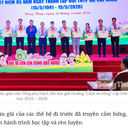
c giáo viên Tổng phụ trách Đội đạt giải thưởng “Cánh én hồng” cấp tỉn
học 2025 - 2026.
n gũi của các thế hệ đi trước đã truyền cảm hứng, 
n hành trình học tập và rèn luyện.