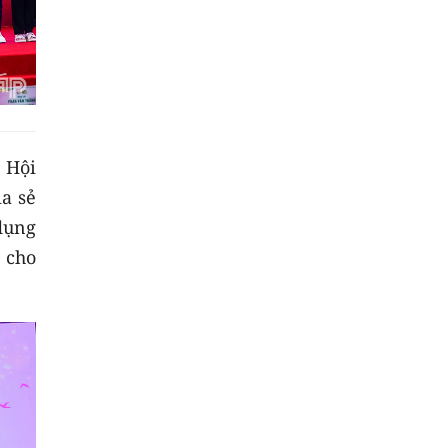
 Hội
ia sẻ
 dụng
 cho