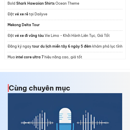
Bold
Shark Hawaiian Shirts
Ocean Theme
Đặt
vé xe rẻ
tại Dailyve
Mekong Delta Tour
Đặt
vé xe đi vũng tàu
Vie Limo - Khởi Hành Liên Tục, Giá Tốt
Đăng ký ngay
tour du lịch miền tây 6 ngày 5 đêm
khám phá lục tỉnh
Mua
intel core ultra 7
hiệu năng cao, giá tốt
Nesta Hanoi Hotel
Homestay Đà Lạt
Cùng chuyên mục