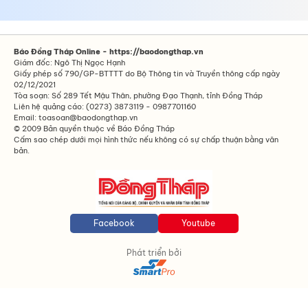
Báo Đồng Tháp Online - https://baodongthap.vn
Giám đốc: Ngô Thị Ngọc Hạnh
Giấy phép số 790/GP-BTTTT do Bộ Thông tin và Truyền thông cấp ngày
02/12/2021
Tòa soạn: Số 289 Tết Mậu Thân, phường Đạo Thạnh, tỉnh Đồng Tháp
Liên hệ quảng cáo: (0273) 3873119 - 0987701160
Email: toasoan@baodongthap.vn
© 2009 Bản quyền thuộc về Báo Đồng Tháp
Cấm sao chép dưới mọi hình thức nếu không có sự chấp thuận bằng văn
bản.
Facebook
Youtube
Phát triển bởi