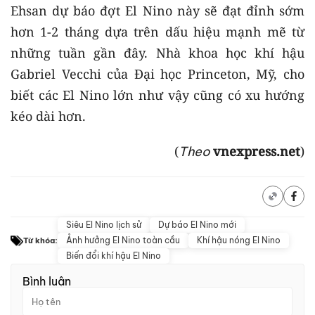
Ehsan dự báo đợt El Nino này sẽ đạt đỉnh sớm
hơn 1-2 tháng dựa trên dấu hiệu mạnh mẽ từ
những tuần gần đây. Nhà khoa học khí hậu
Gabriel Vecchi của Đại học Princeton, Mỹ, cho
biết các El Nino lớn như vậy cũng có xu hướng
kéo dài hơn.
(
vnexpress.net
)
Theo
Siêu El Nino lịch sử
Dự báo El Nino mới
Ảnh hưởng El Nino toàn cầu
Khí hậu nóng El Nino
Từ khóa:
Biến đổi khí hậu El Nino
Bình luận