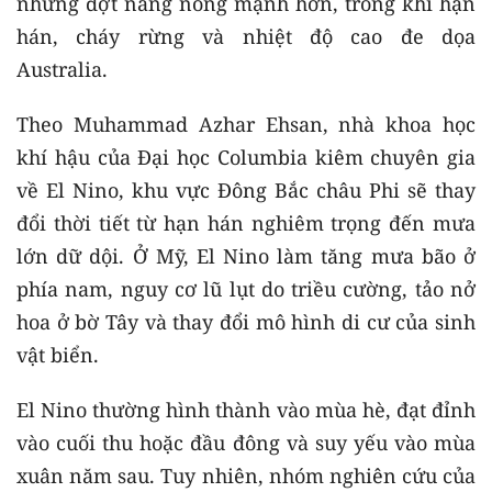
những đợt nắng nóng mạnh hơn, trong khi hạn
hán, cháy rừng và nhiệt độ cao đe dọa
Australia.
Theo Muhammad Azhar Ehsan, nhà khoa học
khí hậu của Đại học Columbia kiêm chuyên gia
về El Nino, khu vực Đông Bắc châu Phi sẽ thay
đổi thời tiết từ hạn hán nghiêm trọng đến mưa
lớn dữ dội. Ở Mỹ, El Nino làm tăng mưa bão ở
phía nam, nguy cơ lũ lụt do triều cường, tảo nở
hoa ở bờ Tây và thay đổi mô hình di cư của sinh
vật biển.
El Nino thường hình thành vào mùa hè, đạt đỉnh
vào cuối thu hoặc đầu đông và suy yếu vào mùa
xuân năm sau. Tuy nhiên, nhóm nghiên cứu của