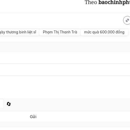
Theo
baochinhph
ày thương binh liệt sĩ
Phạm Thị Thanh Trà
mức quà 600.000 đồng
🔄
Gửi