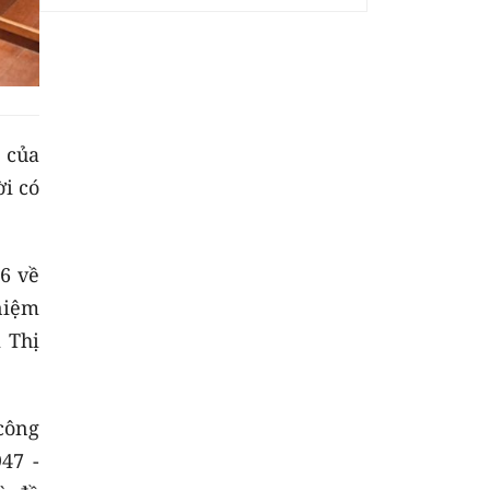
 của
i có
6 về
niệm
 Thị
 công
47 -