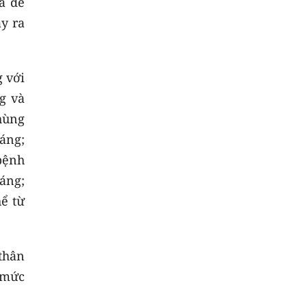
và đề
ảy ra
 với
g và
hùng
áng;
bệnh
háng;
hể từ
thân
 mức