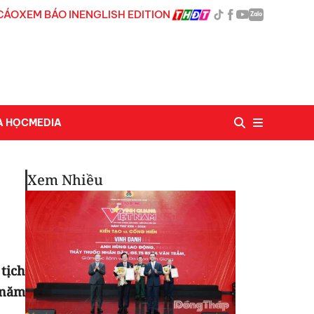
CÁO
XEM BÁO IN
ENGLISH EDITION
Zalo
A HỌC
MEDIA
Xem Nhiều
tịch
 năm