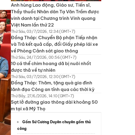
Anh hùng Lao động, Giáo sư, Tiến sĩ,
Thầy thuốc Nhân dân Tạ Văn Trầm được
vinh danh tại Chương trình Vinh quang
Việt Nam lần thứ 22
Thứ Sáu, 03/7/2026, 12:34 (GMT+7)
Đồng Tháp: Chuyển Bộ phận Tiếp nhận
và Trả kết quả cấp, đổi Giấy phép lái xe
về Phòng Cảnh sát giao thông
Thứ Sáu, 24/7/2026, 00:56 (GMT+7)
10 cá thể chim hoang dã bị nuôi nhốt
được thả về tự nhiên
Thứ Sáu, 03/7/2026, 12:30 (GMT+7)
Đồng Tháp: Thăm, tặng quà gia đình
lãnh đạo Công an tỉnh qua các thời kỳ
Thứ Bảy, 27/6/2026, 14:10 (GMT+7)
Sạt lở đường giao thông dài khoảng 50
m tại xã Mỹ Thọ
Gốm Sứ Cương Duyên chuyên gốm thủ
công