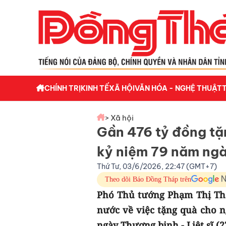
CHÍNH TRỊ
KINH TẾ
XÃ HỘI
VĂN HÓA - NGHỆ THUẬT
> Xã hội
Gần 476 tỷ đồng tặ
kỷ niệm 79 năm ngày
Thứ Tư, 03/6/2026, 22:47 (GMT+7)
Theo dõi Báo Đồng Tháp trên
Phó Thủ tướng Phạm Thị Tha
nước về việc tặng quà cho 
ngày Thương binh - Liệt sĩ (27