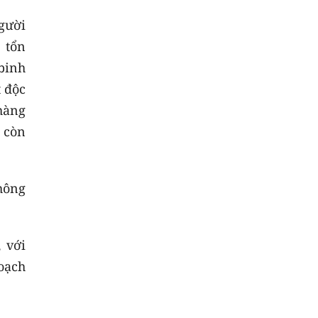
gười
 tổn
binh
 độc
hàng
g còn
không
 với
oạch