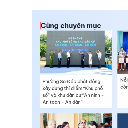
Cùng chuyên mục
Nỗi
Phường Sa Đéc phát động
còn
xây dựng thí điểm “Khu phố
số” và khu dân cư “An ninh -
An toàn - An dân”