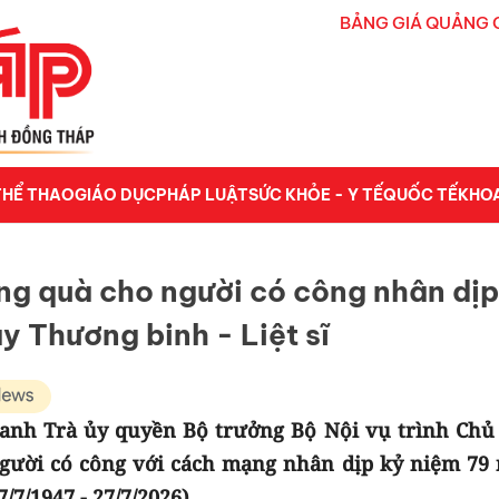
BẢNG GIÁ QUẢNG 
THỂ THAO
GIÁO DỤC
PHÁP LUẬT
SỨC KHỎE - Y TẾ
QUỐC TẾ
KHO
ng quà cho người có công nhân dịp
 Thương binh - Liệt sĩ
nh Trà ủy quyền Bộ trưởng Bộ Nội vụ trình Chủ 
người có công với cách mạng nhân dịp kỷ niệm 79
/7/1947 - 27/7/2026).