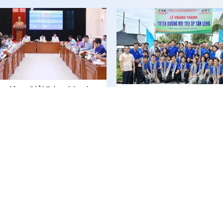
t động Giải Báo chí toàn
Viết tiếp lời tuyên thệ bằn
c “Vì sự nghiệp Giáo dục
những việc làm vì cộng đồ
t Nam” năm 2026
Tòa soạn: Số 289 Tết Mậu Thân, phường Đạo Thạnh, t
Liên hệ quảng cáo: (0273) 3873119 - 0987701160
ông cấp ngày
Email: toasoan@baodongthap.vn
© 2009 Bản quyền thuộc về Báo Đồng Tháp
Cấm sao chép dưới mọi hình thức nếu không có sự chấ
bản.