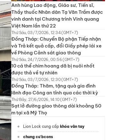
Anh hùng Lao động, Giáo sư, Tiến sĩ,
Thầy thuốc Nhân dân Tạ Văn Trầm được
vinh danh tại Chương trình Vinh quang
Việt Nam lần thứ 22
Thứ Sáu, 03/7/2026, 12:34 (GMT+7)
Đồng Tháp: Chuyển Bộ phận Tiếp nhận
và Trả kết quả cấp, đổi Giấy phép lái xe
về Phòng Cảnh sát giao thông
Thứ Sáu, 24/7/2026, 00:56 (GMT+7)
10 cá thể chim hoang dã bị nuôi nhốt
được thả về tự nhiên
Thứ Sáu, 03/7/2026, 12:30 (GMT+7)
Đồng Tháp: Thăm, tặng quà gia đình
lãnh đạo Công an tỉnh qua các thời kỳ
Thứ Bảy, 27/6/2026, 14:10 (GMT+7)
Sạt lở đường giao thông dài khoảng 50
m tại xã Mỹ Thọ
Lion Lock cung cấp
khóa vân tay
chung cư bcons