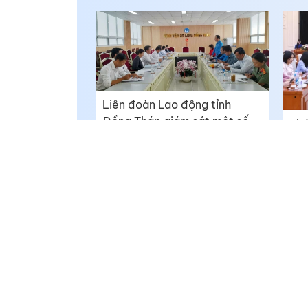
Liên đoàn Lao động tỉnh
Đồng Tháp giám sát một số
Phá
đơn vị
quố
Việ
Báo Đồng Tháp Online - https://baodongthap.vn
Giám đốc: Ngô Thị Ngọc Hạnh
Giấy phép số 790/GP-BTTTT do Bộ Thông tin và Truyền th
02/12/2021