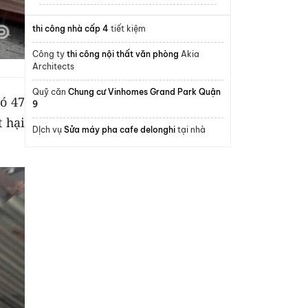
thi công nhà cấp 4
tiết kiệm
Công ty
thi công nội thất văn phòng
Akia
Architects
Quỹ căn
Chung cư Vinhomes Grand Park Quận
ó 47
9
t hại
DỊch vụ
Sửa máy pha cafe delonghi
tại nhà