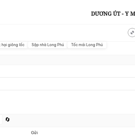
DƯƠNG ÚT - Y 
t hại giông lốc
Sập nhà Long Phú
Tốc mái Long Phú
🔄
Gửi