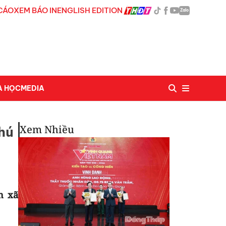
CÁO
XEM BÁO IN
ENGLISH EDITION
Zalo
A HỌC
MEDIA
Xem Nhiều
Phú
n xã