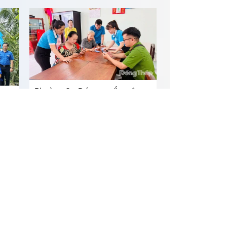
Phường Sa Đéc ra mắt mô
g
hình tuyên truyền và hỗ trợ lưu
ng
động nộp hồ sơ thủ tục hành
chính
ỉnh Đồng Tháp
Facebook
Youtube
p thuận bằng văn
Phát triển bởi