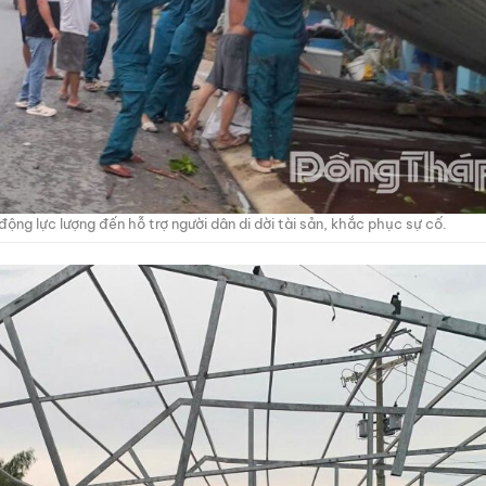
ng lực lượng đến hỗ trợ người dân di dời tài sản, khắc phục sự cố.