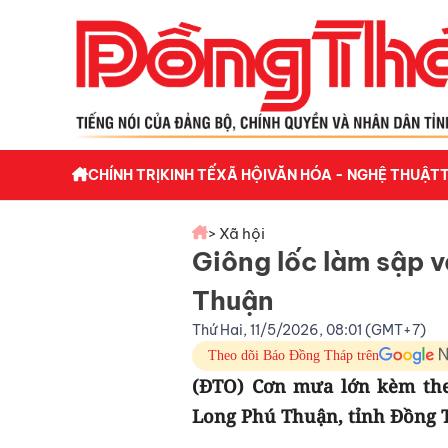
CHÍNH TRỊ
KINH TẾ
XÃ HỘI
VĂN HÓA - NGHỆ THUẬT
> Xã hội
Giông lốc làm sập v
Thuận
Thứ Hai, 11/5/2026, 08:01 (GMT+7)
Theo dõi Báo Đồng Tháp trên
(ĐTO) Cơn mưa lớn kèm theo
Long Phú Thuận, tỉnh Đồng T