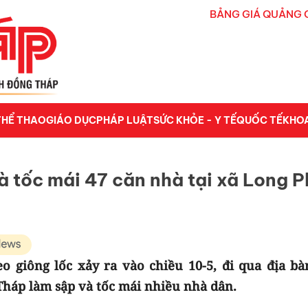
BẢNG GIÁ QUẢNG 
THỂ THAO
GIÁO DỤC
PHÁP LUẬT
SỨC KHỎE - Y TẾ
QUỐC TẾ
KHO
à tốc mái 47 căn nhà tại xã Long 
 giông lốc xảy ra vào chiều 10-5, đi qua địa bà
háp làm sập và tốc mái nhiều nhà dân.