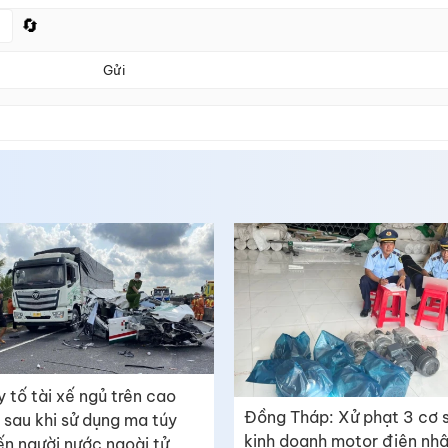
🔄
Gửi
y tố tài xế ngủ trên cao
Đồng Tháp: Xử phạt 3 cơ 
 sau khi sử dụng ma túy
kinh doanh motor điện nh
ến người nước ngoài tử