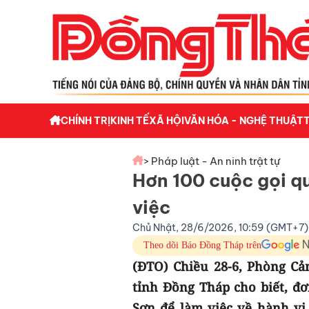
CHÍNH TRỊ
KINH TẾ
XÃ HỘI
VĂN HÓA - NGHỆ THUẬT
> Pháp luật - An ninh trật tự
Hơn 100 cuộc gọi qu
việc
Chủ Nhật, 28/6/2026, 10:59 (GMT+7)
Theo dõi Báo Đồng Tháp trên
(ĐTO) Chiều 28-6, Phòng Cả
tỉnh Đồng Tháp cho biết, đ
Sơn để làm việc về hành vi