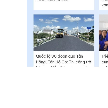
vo
Quốc lộ 30 đoạn qua Tân
Tri
Hồng, Tân Hộ Cơ: Thi công trở
cùn
lại sau nhiều tháng tạm ngưng
ngh
tíc
Báo Đồng Tháp Online - https://baodongthap.vn
Giám đốc: Ngô Thị Ngọc Hạnh
Giấy phép số 790/GP-BTTTT do Bộ Thông tin và Truyền th