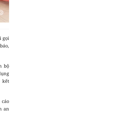
i gọi
báo,
n bộ
dụng
 kết
 cáo
n an