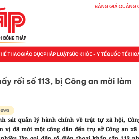
BẢNG GIÁ QUẢNG 
THỂ THAO
GIÁO DỤC
PHÁP LUẬT
SỨC KHỎE - Y TẾ
QUỐC TẾ
KHO
ấy rối số 113, bị Công an mời làm
nh sát quản lý hành chính về trật tự xã hội, Côn
ơn vị đã mời một công dân đến trụ sở Công an xã
 nhiều lần gọi đến số điện thoại khẩn cấp 113 n