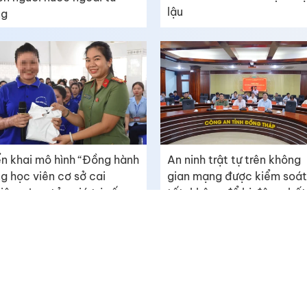
lậu
ng
ển khai mô hình “Đồng hành
An ninh trật tự trên không
g học viên cơ sở cai
gian mạng được kiểm soát
iện - Lan tỏa giá trị sống
tốt, không để bị động, bất
h cực”
ngờ
Tòa soạn: Số 289 Tết Mậu Thân, phường Đạo Thạnh, t
Liên hệ quảng cáo: (0273) 3873119 - 0987701160
ông cấp ngày
Email: toasoan@baodongthap.vn