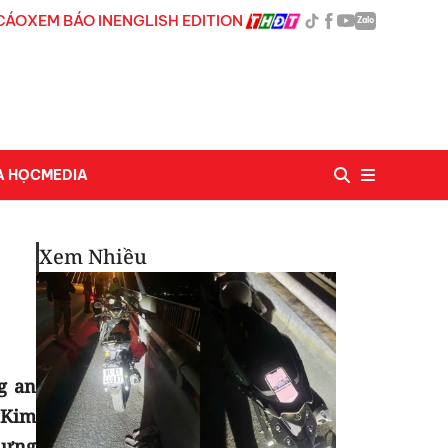
CÁO
XEM BÁO IN
ENGLISH EDITION
Zalo
A HỌC
MEDIA
Xem Nhiều
g an
 Kim
hưng