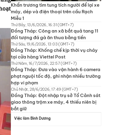
Khẩn trương tìm tung tích người để lại xe
hoạt
máy, dép và điện thoại trên cầu Rạch
Miễu 1
Thứ Bảy, 13/6/2026, 16:31 (GMT+7)
Đồng Tháp: Công an xã bắt quả tang 11
đối tượng đá gà ăn thua bằng tiền
Thứ Sáu, 19/6/2026, 13:03 (GMT+7)
Đồng Tháp: Khống chế kịp thời vụ cháy
tại cửa hàng Viettel Post
Thứ Năm, 16/7/2026, 22:57 (GMT+7)
Đồng Tháp: Đưa vào vận hành 6 camera
phạt nguội tốc độ, ghi nhận nhiều trường
hợp vi phạm
Chủ Nhật, 28/6/2026, 17:49 (GMT+7)
Đồng Tháp: Đột nhập trụ sở Tổ Cảnh sát
giao thông trộm xe máy, 4 thiếu niên bị
bắt giữ
Việc làm Bình Dương