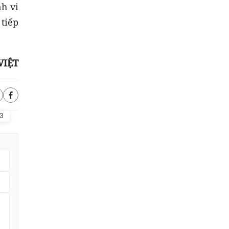
nh vi
tiếp
VIỆT
13