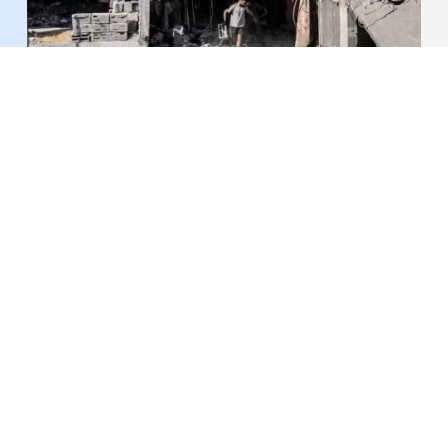
Trở ngại cho lộ trình hòa bình tại Dải Gaza
Nổ mỏ than tại Nam Pakistan, ít nhất 34 người