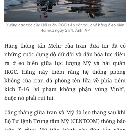
Xuồng cao tốc của Hải quân IRGC tiếp cận tàu chở hàng ở eo biển
Hormuz ngày 21/4. Ảnh: AP
Hãng thông tấn Mehr của Iran đưa tin đã có
những cuộc đụng độ dữ dội và đấu hỏa lực diễn
ra ở eo biển giữa lực lượng Mỹ và hải quân
IRGC. Hãng này thêm rằng hệ thống phòng
không của Iran đã phóng tên lửa về phía tiêm
kích F-16 "vi phạm không phận vùng Vịnh",
buộc nó phải rút lui.
Căng thẳng giữa Iran và Mỹ đã leo thang sau khi
Bộ Tư lệnh Trung tâm Mỹ (CENTCOM) thông báo
trên X rằng Mỹ tiến hành các đòn tấn công