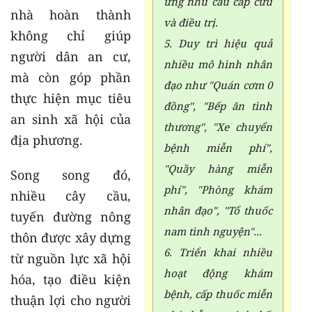
ứng nhu cầu cấp cứu
nhà hoàn thành
và điều trị.
không chỉ giúp
5. Duy trì hiệu quả
người dân an cư,
nhiều mô hình nhân
mà còn góp phần
đạo như "Quán cơm 0
thực hiện mục tiêu
đồng", "Bếp ăn tình
an sinh xã hội của
thương", "Xe chuyển
địa phương.
bệnh miễn phí",
"Quầy hàng miễn
Song song đó,
phí", "Phòng khám
nhiều cây cầu,
nhân đạo", "Tổ thuốc
tuyến đường nông
nam tình nguyện"...
thôn được xây dựng
6. Triển khai nhiều
từ nguồn lực xã hội
hoạt động khám
hóa, tạo điều kiện
bệnh, cấp thuốc miễn
thuận lợi cho người