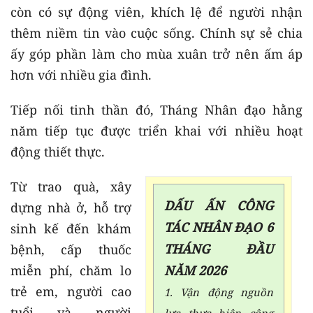
còn có sự động viên, khích lệ để người nhận
thêm niềm tin vào cuộc sống. Chính sự sẻ chia
ấy góp phần làm cho mùa xuân trở nên ấm áp
hơn với nhiều gia đình.
Tiếp nối tinh thần đó, Tháng Nhân đạo hằng
năm tiếp tục được triển khai với nhiều hoạt
động thiết thực.
Từ trao quà, xây
DẤU ẤN CÔNG
dựng nhà ở, hỗ trợ
TÁC NHÂN ĐẠO 6
sinh kế đến khám
THÁNG ĐẦU
bệnh, cấp thuốc
miễn phí, chăm lo
NĂM 2026
trẻ em, người cao
1. Vận động nguồn
tuổi và người
lực thực hiện công