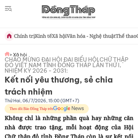
Chính trị
Kinh tế
Xã hội
Văn hóa - Nghệ thuật
Thể thao
> Xã hội
CHÀO MỪNG ĐẠI HỘI ĐẠI BIỂU HỘI CHỮ THẬP
ĐỎ VIỆT NAM TỈNH ĐỒNG THÁP LẦN THỨ I,
NHIỆM KỲ 2026 - 2031:
Kết nối yêu thương, sẻ chia
trách nhiệm
Thứ Hai, 06/7/2026, 15:00 (GMT+7)
Theo dõi Báo Đồng Tháp trên
Không chỉ là những phần quà hay những căn
nhà được trao tặng, mỗi hoạt động của Hội
Chữ thập đỏ tỉnh Đồng Tháp còn là sự kết nối