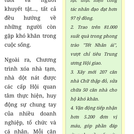
khuyết tật..., tất cả
tác nhân đạo đạt hơn
đều hướng về
97 tỷ đồng.
những người còn
2. Trao trên 81.000
gặp khó khăn trong
suất quà trong phong
cuộc sống.
trào "Tết Nhân ái",
vượt chỉ tiêu Trung
Ngoài ra, Chương
ương Hội giao.
trình xóa nhà tạm,
3. Xây mới 207 căn
nhà dột nát được
nhà Chữ thập đỏ, sửa
các cấp Hội quan
chữa 50 căn nhà cho
tâm thực hiện, huy
hộ khó khăn.
động sự chung tay
4. Vận động tiếp nhận
của nhiều doanh
hơn 5.200 đơn vị
nghiệp, tổ chức và
máu, góp phần đáp
cá nhân. Mỗi căn